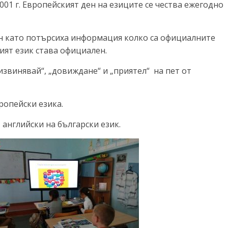
01 г. Европейският ден на езиците се чества ежегодно
ен като потърсиха информация колко са официалните
кият език става официален.
„извинявай“, „довиждане“ и „приятел“ на пет от
ропейски езика.
английски на български език.