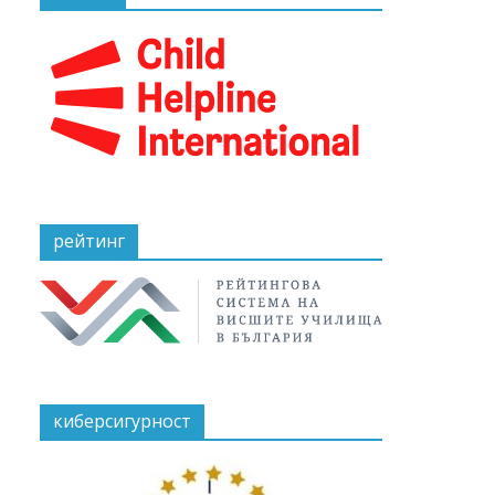
рейтинг
киберсигурност