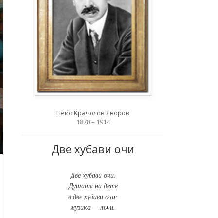
Пейо Крачолов Яворов
1878 – 1914
Две хубави очи
Две хубави очи.
Душата на дете
в две хубави очи;
музика — лъчи.