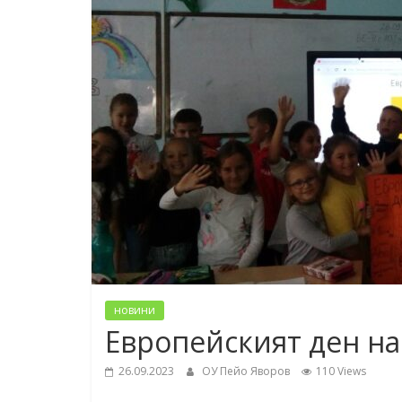
новини
Европейският ден на
26.09.2023
ОУ Пейо Яворов
110 Views