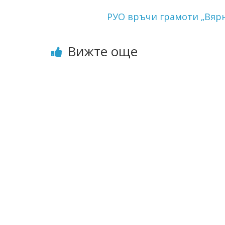
РУО връчи грамоти „Вярн
Вижте още