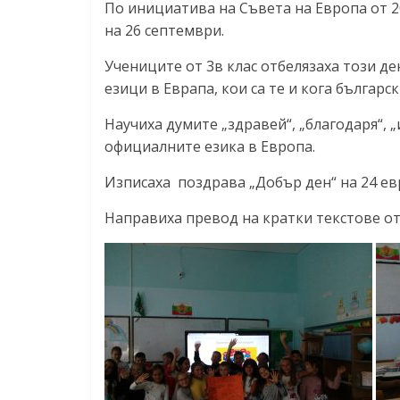
По инициатива на Съвета на Европа от 20
на 26 септември.
Учениците от 3в клас отбелязаха този д
езици в Еврапа, кои са те и кога българс
Научиха думите „здравей“, „благодаря“, 
официалните езика в Европа.
Изписаха поздрава „Добър ден“ на 24 ев
Направиха превод на кратки текстове от 