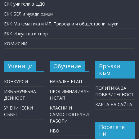
ЕКК учители в ЦДО
ЕКК БЕЛ и чужди езици
ЕКК Математика и ИТ. Природни и обществени науки
ЕКК Изкуства и спорт
КОМИСИИ
Ученици
Обучение
Връзки
към:
КОНКУРСИ
НАЧАЛЕН ЕТАП
ПОЛИТИКА ЗА
ИЗВЪНУЧЕБНА
ПРОГИМНАЗИАЛЕ
ПОВЕРИТЕЛНОСТ
ДЕЙНОСТ
Н ЕТАП
КАРТА НА САЙТА
УЧЕНИЧЕСКИ
КЛАСНИ И
СЪВЕТ
САМОСТОЯТЕЛНИ
РАБОТИ
Посетете
НВО
ни