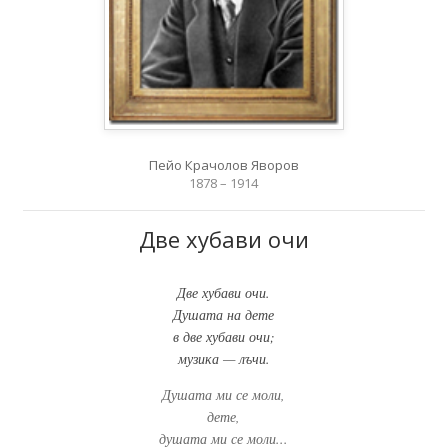
Пейо Крачолов Яворов
1878 – 1914
Две хубави очи
Две хубави очи.
Душата на дете
в две хубави очи;
музика — лъчи.
Душата ми се моли,
дете,
душата ми се моли...