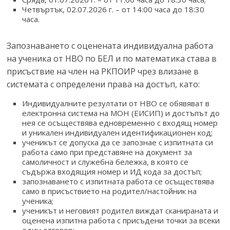
Четвъртък, 02.07.2026 г. – от 14:00 часа до 18:30
часа.
Запознаването с оценената индивидуална работа
на ученика от НВО по БЕЛ и по математика става в
присъствие на член на РКПОИР чрез влизане в
системата с определени права на достъп, като:
Индивидуалните резултати от НВО се обявяват в
електронна система на МОН (ЕИСИП) и достъпът до
нея се осъществява едновременно с входящ номер
и уникален индивидуален идентификационен код;
ученикът се допуска да се запознае с изпитната си
работа само при представяне на документ за
самоличност и служебна бележка, в която се
съдържа входящия номер и ИД кода за достъп;
запознаването с изпитната работа се осъществява
само в присъствието на родител/настойник на
ученика;
ученикът и неговият родител виждат сканираната и
оценена изпитна работа с присъдени точки за всеки
един отговор;