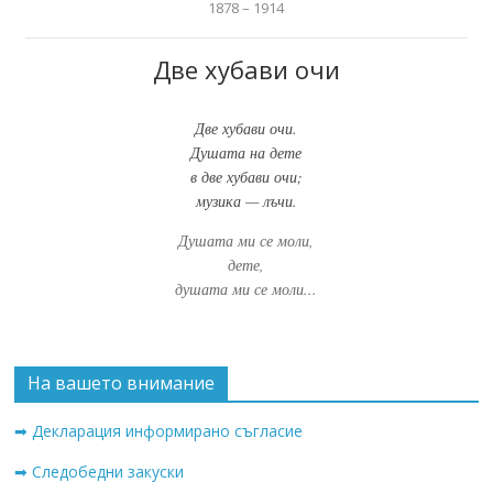
1878 – 1914
Две хубави очи
Две хубави очи.
Душата на дете
в две хубави очи;
музика — лъчи.
Душата ми се моли,
дете,
душата ми се моли...
На вашето внимание
➡ Декларация информирано съгласие
➡ Следобедни закуски