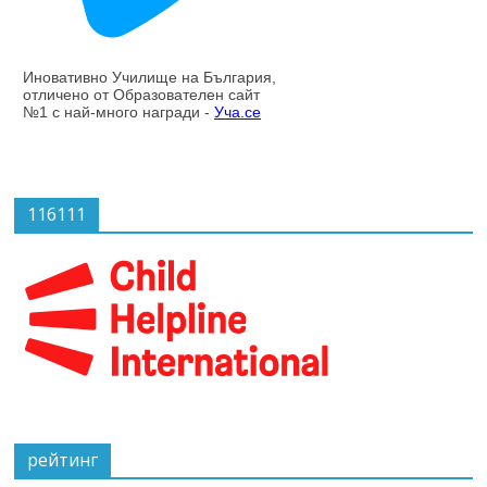
116111
рейтинг