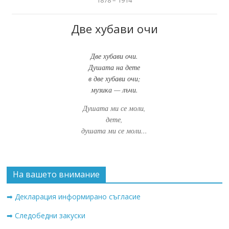
1878 – 1914
Две хубави очи
Две хубави очи.
Душата на дете
в две хубави очи;
музика — лъчи.
Душата ми се моли,
дете,
душата ми се моли...
На вашето внимание
➡ Декларация информирано съгласие
➡ Следобедни закуски