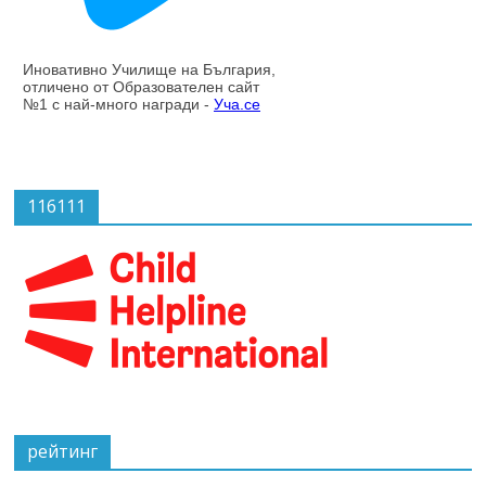
116111
рейтинг