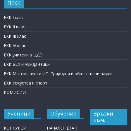
ПЕКК
ЕКК I клас
ЕКК II клас
ЕКК III клас
ЕКК IV клас
ЕКК учители в ЦДО
ЕКК БЕЛ и чужди езици
ЕКК Математика и ИТ. Природни и обществени науки
ЕКК Изкуства и спорт
КОМИСИИ
Ученици
Обучение
Връзки
към:
КОНКУРСИ
НАЧАЛЕН ЕТАП