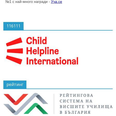
116111
рейтинг