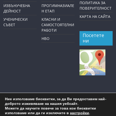
ПОЛИТИКА ЗА
ИЗВЪНУЧЕБНА
ПРОГИМНАЗИАЛЕ
ПОВЕРИТЕЛНОСТ
ДЕЙНОСТ
Н ЕТАП
КАРТА НА САЙТА
УЧЕНИЧЕСКИ
КЛАСНИ И
СЪВЕТ
САМОСТОЯТЕЛНИ
РАБОТИ
Посетете
НВО
ни
Ние използваме бисквитки, за да Ви предоставим най-
доброто изживяване на нашия уебсайт.
Можете да научите повече за това кои бисквитки
използваме или да ги изключите в
настройки
.
Copyright © 2026
ОУ "Пейо Крачолов Яворов" Бургас
. All