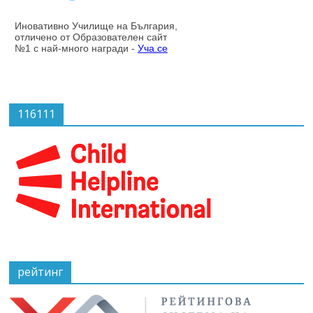
116111
рейтинг