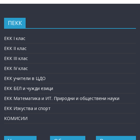
ПЕКК
ЕКК I клас
ЕКК II клас
ЕКК III клас
ЕКК IV клас
ЕКК учители в ЦДО
ЕКК БЕЛ и чужди езици
ЕКК Математика и ИТ. Природни и обществени науки
ЕКК Изкуства и спорт
КОМИСИИ