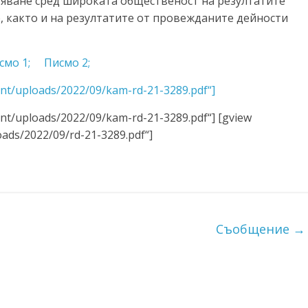
тяване сред широката общественост на резултатите
кто и на резултатите от провежданите дейности
смо 1;
Писмо 2;
ent/uploads/2022/09/kam-rd-21-3289.pdf“]
ent/uploads/2022/09/kam-rd-21-3289.pdf“] [gview
oads/2022/09/rd-21-3289.pdf“]
Съобщение
→