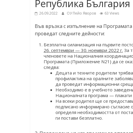
Република България 
26.09.2022
ОУ Пейо Яворов
63 Views
Във връзка с изпълнение на Програмата 
проведат следните дейности:
Безплатна силанизация на първите пост
26. септември — 30. ноември 2022 г.
За т
членовете на Националния координацио
Програмата (Приложение N21) да се оказ
следва:
Децата и техните родители трябва
профилактика на оралните заболяв
да проведат информационни срещи 
Необходимо е в учебното заведени
Националната програма — плакати 
На всеки родител ще се предостав
подписано информирано съгласие от
определя необходимостта от поста
ги постави безплатно.