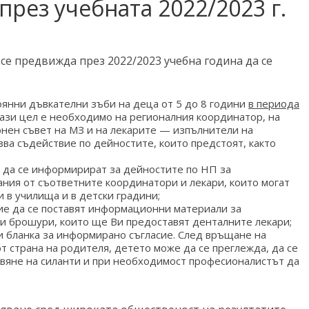
през учебната 2022/2023 г.
се предвижда през 2022/2023 учебна година да се
оянни дъвкателни зъби на деца от 5 до 8 години
в периода
ази цел е необходимо на регионалния координатор, на
нен съвет на МЗ и на лекарите — изпълнители на
ва съдействие по дейностите, които предстоят, както
 да се информирират за дейностите по НП за
ания от съответните координатори и лекари, които могат
в училища и в детски градини;
е да се поставят информационни материали за
и брошури, които ще Ви предоставят денталните лекари;
и бланка за информирано съгласие. След връщане на
 страна на родителя, детето може да се преглежда, да се
вяне на силанти и при необходимост професионалистът да