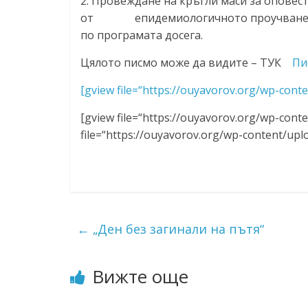
2. Провеждане на кръгли маси за оповес
от епидемиологичното проучване, ка
по програмата досега.
Цялото писмо може да видите – ТУК
Пи
[gview file=“https://ouyavorov.org/wp-cont
[gview file=“https://ouyavorov.org/wp-cont
file=“https://ouyavorov.org/wp-content/upl
←
„Ден без загинали на пътя“
Вижте още