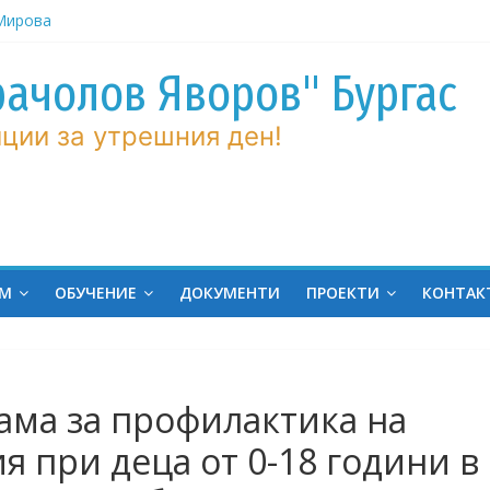
рачолов Яворов" Бургас
 Мирова
ние по
ции за утрешния ден!
вие!
ченик от
ргас!
на
ина
ЕМ
ОБУЧЕНИЕ
ДОКУМЕНТИ
ПРОЕКТИ
КОНТАК
ама за профилактика на
я при деца от 0-18 години в