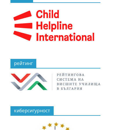
рейтинг
киберсигурност