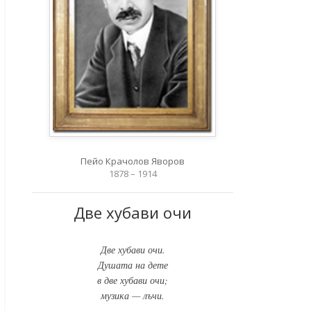
Пейо Крачолов Яворов
1878 – 1914
Две хубави очи
Две хубави очи.
Душата на дете
в две хубави очи;
музика — лъчи.