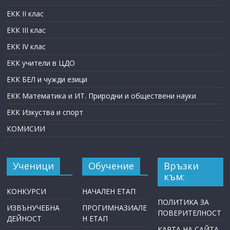
ЕКК II клас
ЕКК III клас
ЕКК IV клас
ЕКК учители в ЦДО
ЕКК БЕЛ и чужди езици
ЕКК Математика и ИТ. Природни и обществени науки
ЕКК Изкуства и спорт
КОМИСИИ
Ученици
Обучение
Връзки
към:
КОНКУРСИ
НАЧАЛЕН ЕТАП
ПОЛИТИКА ЗА
ИЗВЪНУЧЕБНА
ПРОГИМНАЗИАЛЕ
ПОВЕРИТЕЛНОСТ
ДЕЙНОСТ
Н ЕТАП
КАРТА НА САЙТА