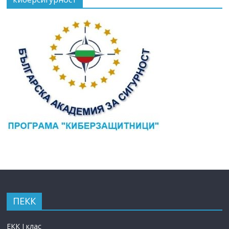
ПЕКК
ЕКК I клас