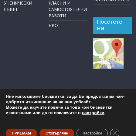
УЧЕНИЧЕСКИ
КЛАСНИ И
СЪВЕТ
САМОСТОЯТЕЛНИ
РАБОТИ
Посетете
НВО
ни
Ние използваме бисквитки, за да Ви предоставим най-
доброто изживяване на нашия уебсайт.
Можете да научите повече за това кои бисквитки
използваме или да ги изключите в
настройки
.
Copyright © 2026
ОУ "Пейо Крачолов Яворов" Бургас
. All
rights reserved.
Close GDP
ПРИЕМАМ
Отхвърляне
Настройки