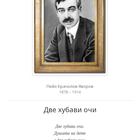
Пейо Крачолов Яворов
1878 – 1914
Две хубави очи
Две хубави очи.
Душата на дете
в две хубави очи;