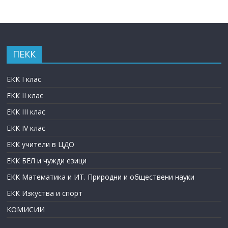
ПЕКК
ЕКК I клас
ЕКК II клас
ЕКК III клас
ЕКК IV клас
ЕКК учители в ЦДО
ЕКК БЕЛ и чужди езици
ЕКК Математика и ИТ. Природни и обществени науки
ЕКК Изкуства и спорт
КОМИСИИ