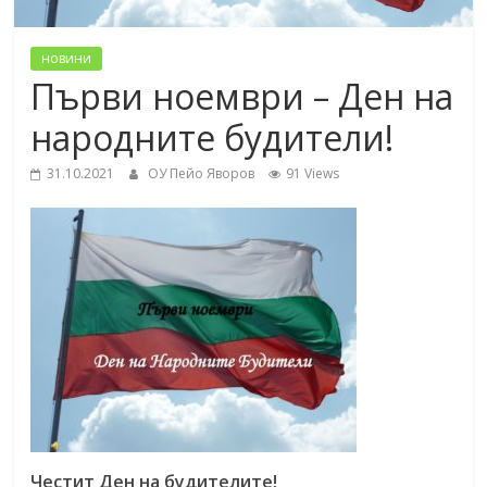
новини
Първи ноември – Ден на
народните будители!
31.10.2021
ОУ Пейо Яворов
91 Views
Честит Ден на будителите!