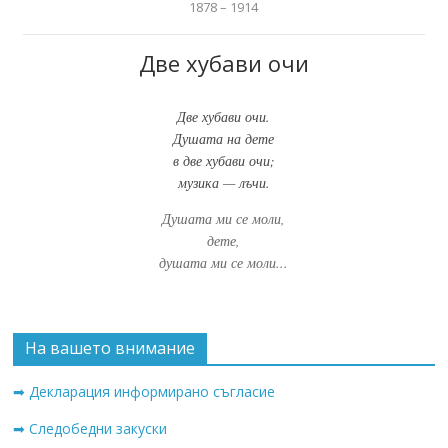
1878 – 1914
Две хубави очи
Две хубави очи.
Душата на дете
в две хубави очи;
музика — лъчи.
Душата ми се моли,
дете,
душата ми се моли...
На вашето внимание
➡ Декларация информирано съгласие
➡ Следобедни закуски