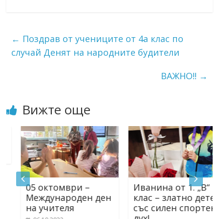
←
Поздрав от учениците от 4а клас по
случай Денят на народните будители
ВАЖНО!!
→
Вижте още
05 октомври –
Иванина от 1. „В“
Международен ден
клас – златно дете
на учителя
със силен спортен
дух!