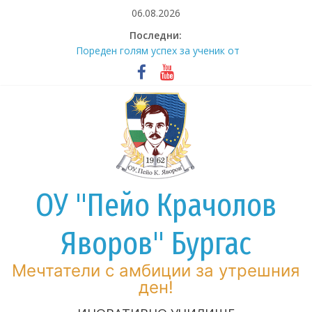
Skip
06.08.2026
to
Последни:
content
Пореден голям успех за ученик от
ОУ „Пейо Яворов“ – гр. Бургас!
Тържествено изпращане на
випуск VII клас – 2026 година
Ученички от ОУ „Пейо Яворов“ с
блестящо изпълнение в
представление на цирк
„Балкански“
Златен успех за Даниела Мирова
на международно състезание по
ОУ "Пейо Крачолов
спортно катерене
Днес започва нашето
Яворов" Бургас
образователно пътешествие!
Мечтатели с амбиции за утрешния
ден!