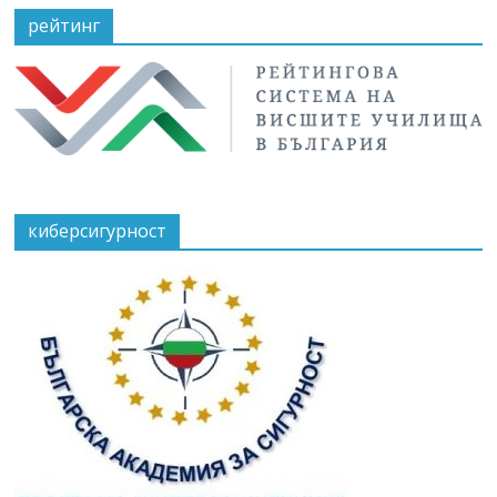
рейтинг
киберсигурност