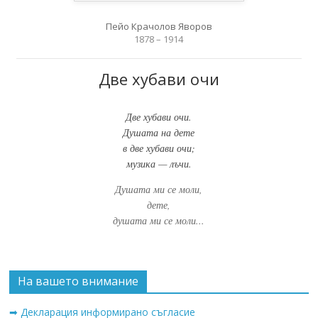
Пейо Крачолов Яворов
1878 – 1914
Две хубави очи
Две хубави очи.
Душата на дете
в две хубави очи;
музика — лъчи.
Душата ми се моли,
дете,
душата ми се моли...
На вашето внимание
➡ Декларация информирано съгласие