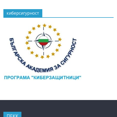
киберсигурност
ПЕКК