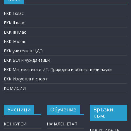
ЕКК I клас
ЕКК II клас
ЕКК III клас
ЕКК IV клас
ЕКК учители в ЦДО
ЕКК БЕЛ и чужди езици
ЕКК Математика и ИТ. Природни и обществени науки
ЕКК Изкуства и спорт
КОМИСИИ
Ученици
Обучение
Връзки
към:
КОНКУРСИ
НАЧАЛЕН ЕТАП
ПОЛИТИКА ЗА