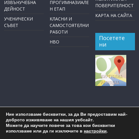
ИЗВЪНУЧЕБНА
ПРОГИМНАЗИАЛЕ
ПОВЕРИТЕЛНОСТ
ДЕЙНОСТ
Н ЕТАП
КАРТА НА САЙТА
УЧЕНИЧЕСКИ
КЛАСНИ И
СЪВЕТ
САМОСТОЯТЕЛНИ
РАБОТИ
Посетете
НВО
ни
Ние използваме бисквитки, за да Ви предоставим най-
доброто изживяване на нашия уебсайт.
Можете да научите повече за това кои бисквитки
използваме или да ги изключите в
настройки
.
Copyright © 2026
ОУ "Пейо Крачолов Яворов" Бургас
. All