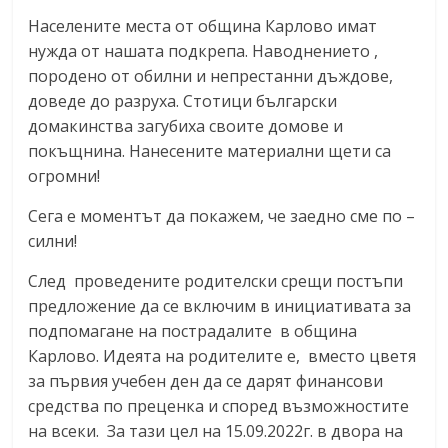
Населените места от община Карлово имат
нужда от нашата подкрепа. Наводнението ,
породено от обилни и непрестанни дъждове,
доведе до разруха. Стотици български
домакинства загубиха своите домове и
покъщнина. Нанесените материални щети са
огромни!
Сега е моментът да покажем, че заедно сме по –
силни!
След проведените родителски срещи постъпи
предложение да се включим в инициативата за
подпомагане на пострадалите в община
Карлово. Идеята на родителите е, вместо цветя
за първия учебен ден да се дарят финансови
средства по преценка и според възможностите
на всеки. За тази цел на 15.09.2022г. в двора на