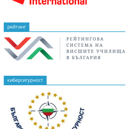
рейтинг
киберсигурност