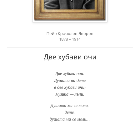
Пейо Крачолов Яворов
1878 – 1914
Две хубави очи
Две хубави очи.
Душата на дете
в две хубави очи;
музика — лъчи.
Душата ми се моли,
дете,
душата ми се моли...