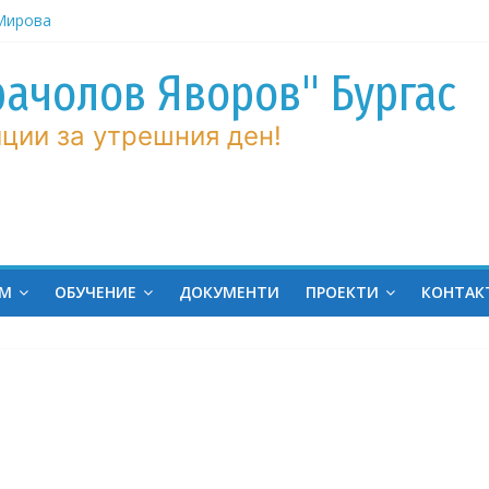
ров“ с
рачолов Яворов" Бургас
 Мирова
ние по
ции за утрешния ден!
вие!
ченик от
ргас!
на
ина
ЕМ
ОБУЧЕНИЕ
ДОКУМЕНТИ
ПРОЕКТИ
КОНТАК