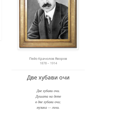
Пейо Крачолов Яворов
1878 – 1914
Две хубави очи
Две хубави очи.
Душата на дете
в две хубави очи;
музика — лъчи.