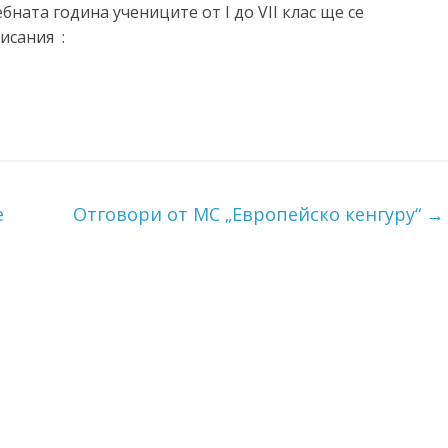
ебната година учениците от I до VII клас ще се
исания :
е
Отговори от МС „Европейско кенгуру“
→