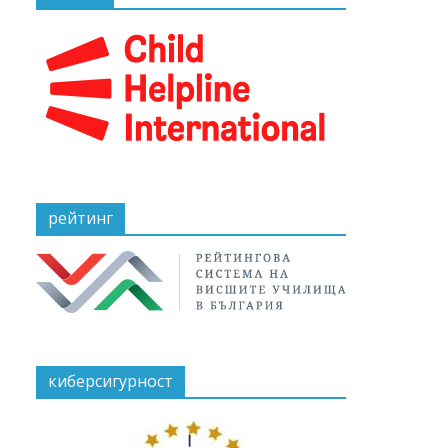
рейтинг
киберсигурност