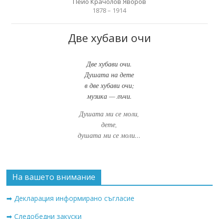
Пейо Крачолов Яворов
1878 – 1914
Две хубави очи
Две хубави очи.
Душата на дете
в две хубави очи;
музика — лъчи.
Душата ми се моли,
дете,
душата ми се моли...
На вашето внимание
➡ Декларация информирано съгласие
➡ Следобедни закуски