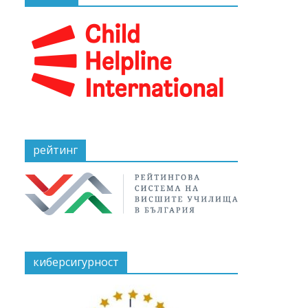
рейтинг
киберсигурност