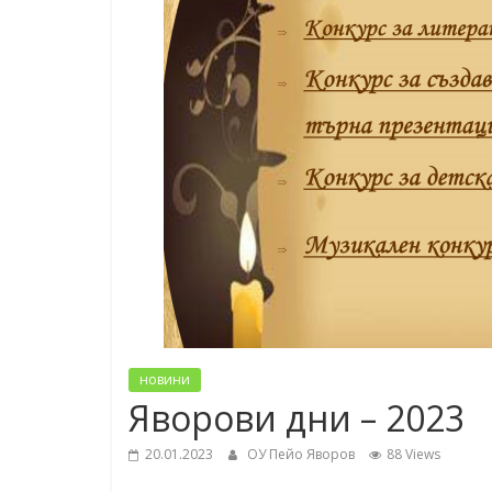
новини
Яворови дни – 2023
20.01.2023
ОУ Пейо Яворов
88 Views