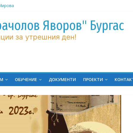
ров“ с
рачолов Яворов" Бургас
 Мирова
ние по
ции за утрешния ден!
вие!
ченик от
ргас!
на
ина
ЕМ
ОБУЧЕНИЕ
ДОКУМЕНТИ
ПРОЕКТИ
КОНТАК