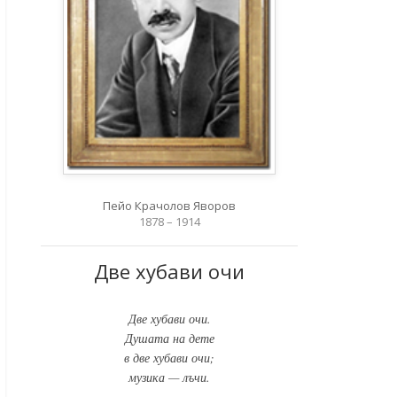
Пейо Крачолов Яворов
1878 – 1914
Две хубави очи
Две хубави очи.
Душата на дете
в две хубави очи;
музика — лъчи.