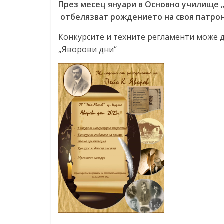
През месец януари в Основно училище 
отбелязват рождението на своя патрон
Конкурсите и техните регламенти може 
„Яворови дни“