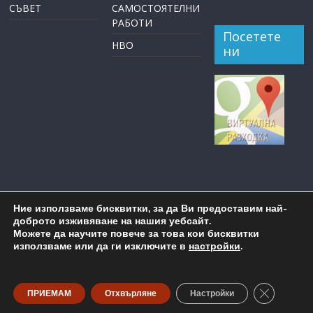
СЪВЕТ
САМОСТОЯТЕЛНИ
РАБОТИ
Посетете
НВО
ни
Ние използваме бисквитки, за да Ви предоставим най-
доброто изживяване на нашия уебсайт.
Можете да научите повече за това кои бисквитки
използваме или да ги изключите в
настройки
.
Copyright © 2026
ОУ "Пейо Крачолов Яворов" Бургас
. All
rights reserved.
Close GDP
ПРИЕМАМ
Отхвърляне
Настройки