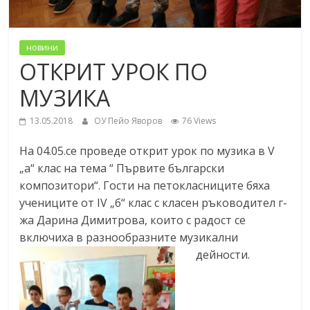
новини
ОТКРИТ УРОК ПО
МУЗИКА
13.05.2018
ОУ Пейо Яворов
76 Views
На 04.05.се проведе открит урок по музика в V
„a“ клас на тема “ Първите български
композитори“. Гости на петокласниците бяха
учениците от IV „б“ клас с класен ръководител г-
жа Дарина Димитрова, които с радост се
включиха в разнообразните музикални
дейности.