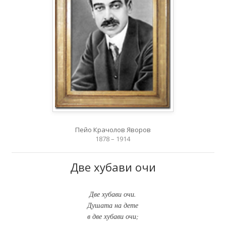
Пейо Крачолов Яворов
1878 – 1914
Две хубави очи
Две хубави очи.
Душата на дете
в две хубави очи;