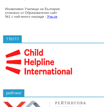
116111
рейтинг