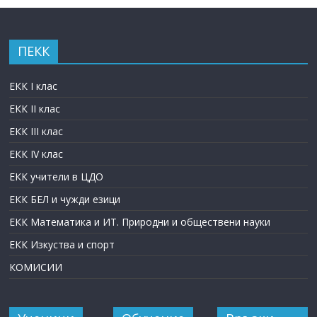
ПЕКК
ЕКК I клас
ЕКК II клас
ЕКК III клас
ЕКК IV клас
ЕКК учители в ЦДО
ЕКК БЕЛ и чужди езици
ЕКК Математика и ИТ. Природни и обществени науки
ЕКК Изкуства и спорт
КОМИСИИ