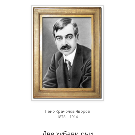
Пейо Крачолов Яворов
1878 – 1914
Две хубави очи