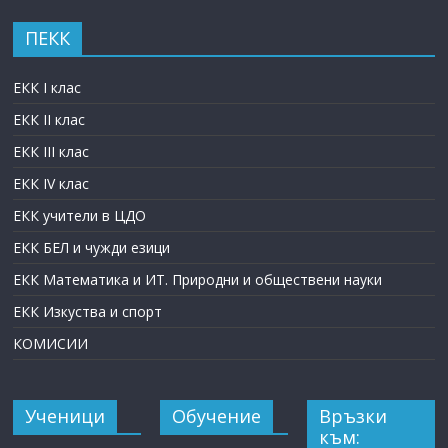
ПЕКК
ЕКК I клас
ЕКК II клас
ЕКК III клас
ЕКК IV клас
ЕКК учители в ЦДО
ЕКК БЕЛ и чужди езици
ЕКК Математика и ИТ. Природни и обществени науки
ЕКК Изкуства и спорт
КОМИСИИ
Ученици
Обучение
Връзки
към: