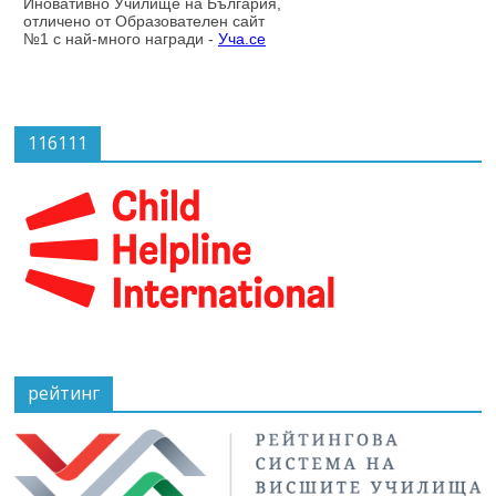
116111
рейтинг