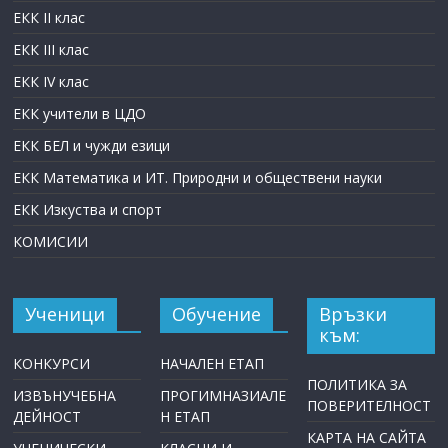
ЕКК II клас
ЕКК III клас
ЕКК IV клас
ЕКК учители в ЦДО
ЕКК БЕЛ и чужди езици
ЕКК Математика и ИТ. Природни и обществени науки
ЕКК Изкуства и спорт
КОМИСИИ
Ученици
Обучение
Връзки
към:
КОНКУРСИ
НАЧАЛЕН ЕТАП
ПОЛИТИКА ЗА
ИЗВЪНУЧЕБНА
ПРОГИМНАЗИАЛЕ
ПОВЕРИТЕЛНОСТ
ДЕЙНОСТ
Н ЕТАП
КАРТА НА САЙТА