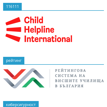
116111
рейтинг
киберсигурност