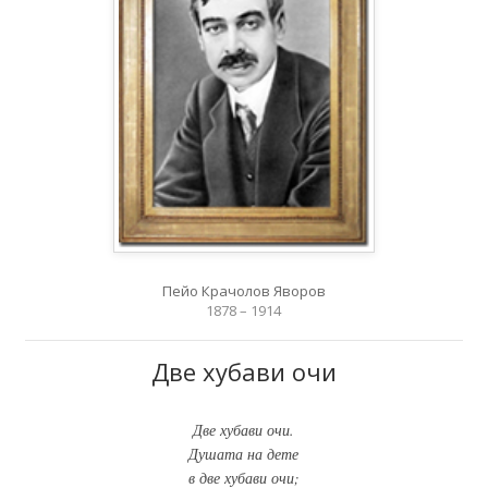
Пейо Крачолов Яворов
1878 – 1914
Две хубави очи
Две хубави очи.
Душата на дете
в две хубави очи;