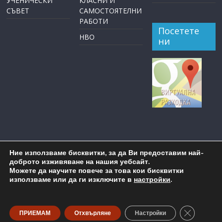
УЧЕНИЧЕСКИ
КЛАСНИ И
СЪВЕТ
САМОСТОЯТЕЛНИ
РАБОТИ
Посетете
НВО
ни
Ние използваме бисквитки, за да Ви предоставим най-
доброто изживяване на нашия уебсайт.
Можете да научите повече за това кои бисквитки
използваме или да ги изключите в
настройки
.
Copyright © 2026
ОУ "Пейо Крачолов Яворов" Бургас
. All
rights reserved.
Close GDP
ПРИЕМАМ
Отхвърляне
Настройки