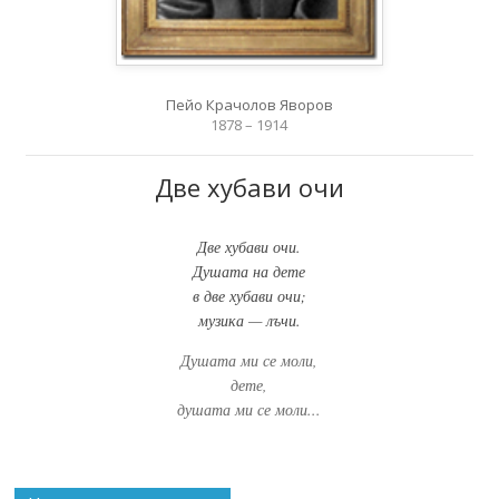
Пейо Крачолов Яворов
1878 – 1914
Две хубави очи
Две хубави очи.
Душата на дете
в две хубави очи;
музика — лъчи.
Душата ми се моли,
дете,
душата ми се моли...