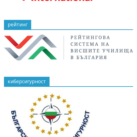
рейтинг
киберсигурност