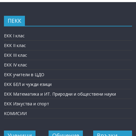
ПЕКК
ЕКК I клас
ЕКК II клас
ЕКК III клас
ЕКК IV клас
ЕКК учители в ЦДО
ЕКК БЕЛ и чужди езици
ЕКК Математика и ИТ. Природни и обществени науки
ЕКК Изкуства и спорт
КОМИСИИ
Ученици
Обучение
Връзки