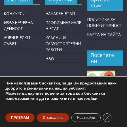
към:
КОНКУРСИ
НАЧАЛЕН ЕТАП
ПОЛИТИКА ЗА
ИЗВЪНУЧЕБНА
ПРОГИМНАЗИАЛЕ
ПОВЕРИТЕЛНОСТ
ДЕЙНОСТ
Н ЕТАП
КАРТА НА САЙТА
УЧЕНИЧЕСКИ
КЛАСНИ И
СЪВЕТ
САМОСТОЯТЕЛНИ
РАБОТИ
Посетете
НВО
ни
Ние използваме бисквитки, за да Ви предоставим най-
доброто изживяване на нашия уебсайт.
Можете да научите повече за това кои бисквитки
използваме или да ги изключите в
настройки
.
Close GDP
ПРИЕМАМ
Отхвърляне
Настройки