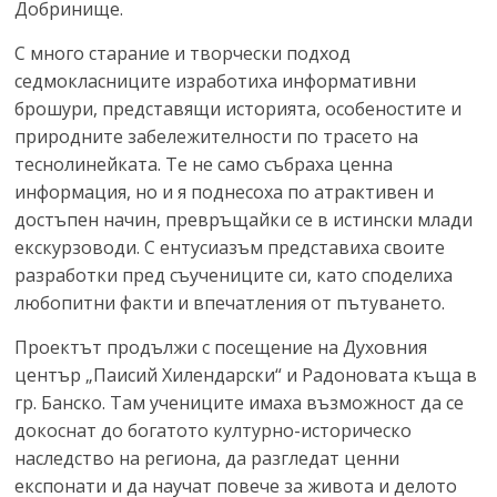
Добринище.
С много старание и творчески подход
седмокласниците изработиха информативни
брошури, представящи историята, особеностите и
природните забележителности по трасето на
теснолинейката. Те не само събраха ценна
информация, но и я поднесоха по атрактивен и
достъпен начин, превръщайки се в истински млади
екскурзоводи. С ентусиазъм представиха своите
разработки пред съучениците си, като споделиха
любопитни факти и впечатления от пътуването.
Проектът продължи с посещение на Духовния
център „Паисий Хилендарски“ и Радоновата къща в
гр. Банско. Там учениците имаха възможност да се
докоснат до богатото културно-историческо
наследство на региона, да разгледат ценни
експонати и да научат повече за живота и делото