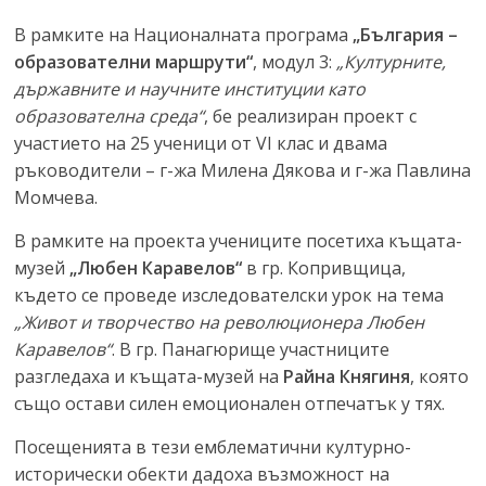
В рамките на Националната програма
„България –
образователни маршрути“
, модул 3:
„Културните,
държавните и научните институции като
образователна среда“
, бе реализиран проект с
участието на 25 ученици от VI клас и двама
ръководители – г-жа Милена Дякова и г-жа Павлина
Момчева.
В рамките на проекта учениците посетиха къщата-
музей
„Любен Каравелов“
в гр. Копривщица,
където се проведе изследователски урок на тема
„Живот и творчество на революционера Любен
Каравелов“
. В гр. Панагюрище участниците
разгледаха и къщата-музей на
Райна Княгиня
, която
също остави силен емоционален отпечатък у тях.
Посещенията в тези емблематични културно-
исторически обекти дадоха възможност на