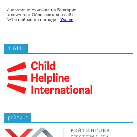
116111
рейтинг