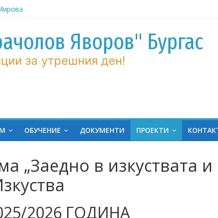
ров“ с
рачолов Яворов" Бургас
 Мирова
ции за утрешния ден!
ние по
вие!
ченик от
ргас!
на
ЕМ
ОБУЧЕНИЕ
ДОКУМЕНТИ
ПРОЕКТИ
КОНТАК
ина
а „Заедно в изкуствата и
Изкуства
025/2026 ГОДИНА