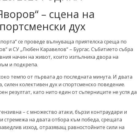
Яворов“ – сцена на
спортсменски дух
 спорта“ се проведе вълнуваща приятелска среща по
ов“ и СУ „Любен Каравелов“ – Бургас. Събитието събра
вния начин на живот, които изпълниха двора на
зъм и подкрепа.
соко темпо от първата до последната минута. И двата
, силен колективен дух и спортсменско поведение.
н резултат, като нито един от съперниците не успя да
тензивна – с множество атаки, бързи контраудари и
и стремежа на двата отбора към победа, срещата
раведлив изход, отразяващ равностойните сили на