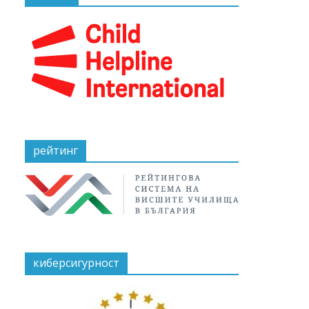
рейтинг
киберсигурност