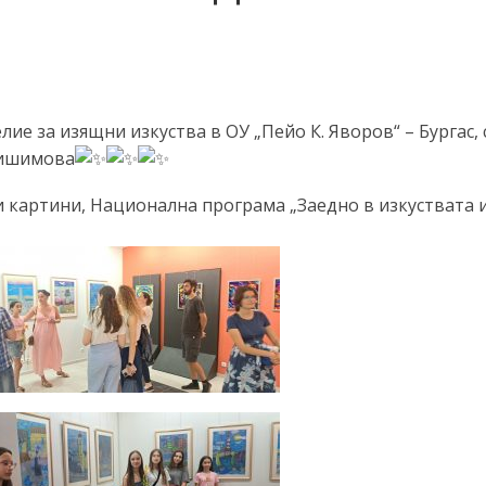
ие за изящни изкуства в ОУ „Пейо К. Яворов“ – Бургас, 
ришимова
и картини, Национална програма „Заедно в изкуствата 