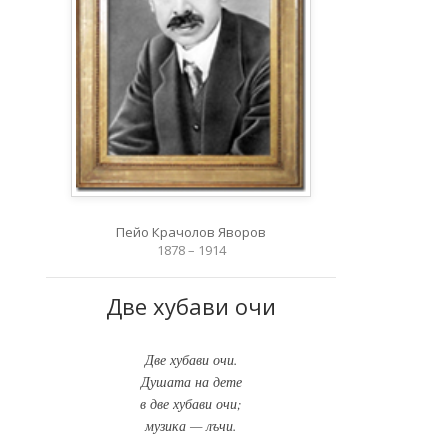
Пейо Крачолов Яворов
1878 – 1914
Две хубави очи
Две хубави очи.
Душата на дете
в две хубави очи;
музика — лъчи.