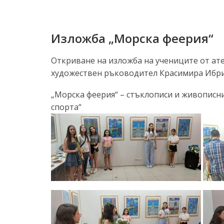
Изложба „Морска феерия“
Откриване на изложба на учениците от ател
художествен ръководител Красимира Иб
„Морска феерия“ – стъклописи и живописн
спорта“