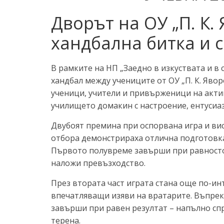
Дворът на ОУ „П. К. 
хандбална битка и 
В рамките на НП „Заедно в изкуствата и в
хандбал между учениците от ОУ „П. К. Явор
ученици, учители и привърженици на акти
училището домакин с настроение, ентусиа
Двубоят премина при оспорвана игра и ви
отбора демонстрираха отлична подготовка
Първото полувреме завърши при равностое
наложи превъзходство.
През втората част играта стана още по-ин
впечатляващи изяви на вратарите. Въпрек
завърши при равен резултат – напълно сп
терена.