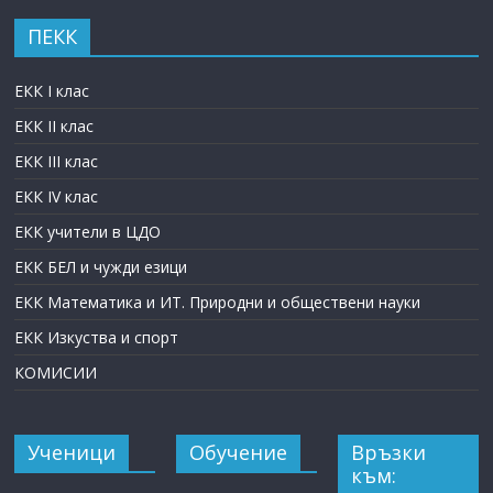
ПЕКК
ЕКК I клас
ЕКК II клас
ЕКК III клас
ЕКК IV клас
ЕКК учители в ЦДО
ЕКК БЕЛ и чужди езици
ЕКК Математика и ИТ. Природни и обществени науки
ЕКК Изкуства и спорт
КОМИСИИ
Ученици
Обучение
Връзки
към: