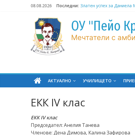
Ученички от ОУ „Пейо Яво
Skip
08.08.2026
Последни:
блестящо изпълнение в
to
представление на цирк
content
„Балкански“
ОУ "Пейо К
Златен успех за Даниела
на международно състеза
Мечтатели с амби
спортно катерене
Днес започва нашето
образователно пътешест
Пореден голям успех за у
ОУ „Пейо Яворов“ – гр. Бу
Тържествено изпращане 
випуск VII клас – 2026 год
АКТУАЛНО
УЧИЛИЩЕТО
ПРИ
ЕКК IV клас
ЕКК IV клас
Председател: Анелия Танева
Членове: Дена Димова, Калина Зафирова