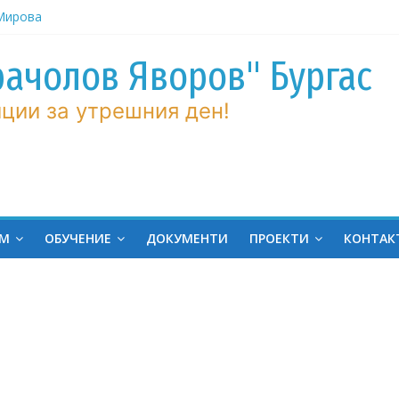
ров“ с
рачолов Яворов" Бургас
 Мирова
ние по
ции за утрешния ден!
вие!
ченик от
ргас!
на
ина
ЕМ
ОБУЧЕНИЕ
ДОКУМЕНТИ
ПРОЕКТИ
КОНТАК