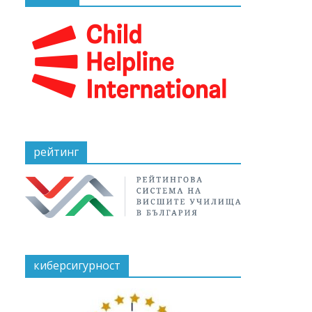
рейтинг
киберсигурност