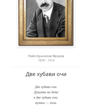
Пейо Крачолов Яворов
1878 – 1914
Две хубави очи
Две хубави очи.
Душата на дете
в две хубави очи;
музика — лъчи.