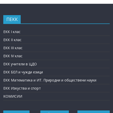
ПЕКК
ЕКК I клас
ЕКК II клас
ЕКК III клас
ЕКК IV клас
ЕКК учители в ЦДО
ЕКК БЕЛ и чужди езици
ЕКК Математика и ИТ. Природни и обществени науки
ЕКК Изкуства и спорт
КОМИСИИ