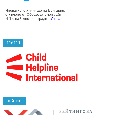
116111
рейтинг