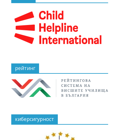
рейтинг
киберсигурност