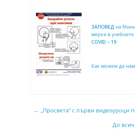
ЗАПОВЕД
на Мини
мерки в учебните
COVID – 19
Как можем да нам
←
„Просвета“ с първи видеоуроци п
До всич