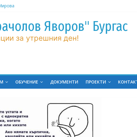
ров“ с
рачолов Яворов" Бургас
 Мирова
ние по
ции за утрешния ден!
вие!
ченик от
ргас!
на
ина
ЕМ
ОБУЧЕНИЕ
ДОКУМЕНТИ
ПРОЕКТИ
КОНТАК