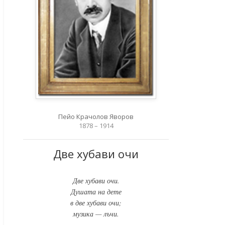
Пейо Крачолов Яворов
1878 – 1914
Две хубави очи
Две хубави очи.
Душата на дете
в две хубави очи;
музика — лъчи.