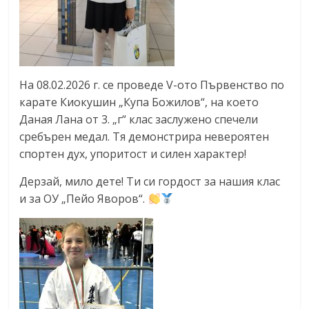
На 08.02.2026 г. се проведе V-ото Първенство по
карате Киокушин „Купа Божилов“, на което
Даная Лана от 3. „г“ клас заслужено спечели
сребърен медал. Тя демонстрира невероятен
спортен дух, упоритост и силен характер!
Дерзай, мило дете! Ти си гордост за нашия клас
и за ОУ „Пейо Яворов“.