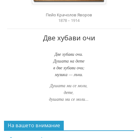
Пейо Крачолов Яворов
1878 – 1914
Две хубави очи
Две хубави очи.
Душата на дете
в две хубави очи;
музика — лъчи.
Душата ми се моли,
дете,
душата ми се моли...
На вашето внимание