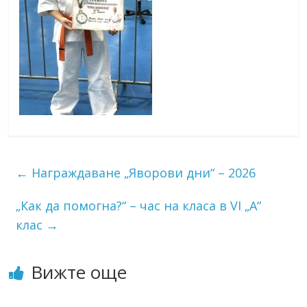
←
Награждаване „Яворови дни“ – 2026
„Как да помогна?“ – час на класа в VI „А“
клас
→
Вижте още