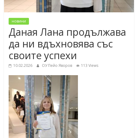
новини
Даная Лана продължава
да ни вдъхновява със
своите успехи
10.02.2026
ОУ Пейо Яворов
113 Views