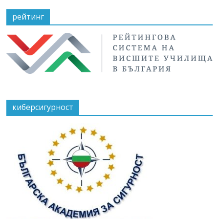
рейтинг
киберсигурност