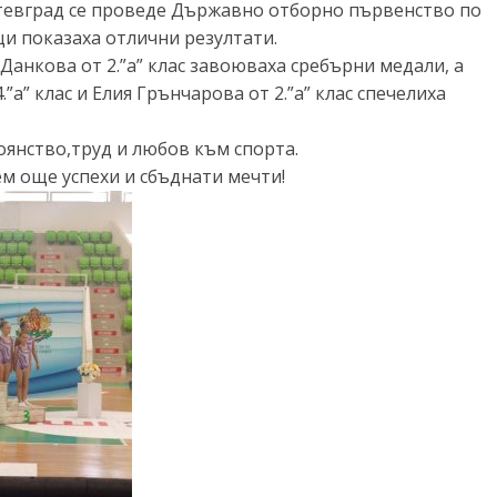
 Ботевград се проведе Държавно отборно първенство по
и показаха отлични резултати.
 Данкова от 2.”а” клас завоюваха сребърни медали, а
а” клас и Елия Грънчарова от 2.”а” клас спечелиха
оянство,труд и любов към спорта.
м още успехи и сбъднати мечти!