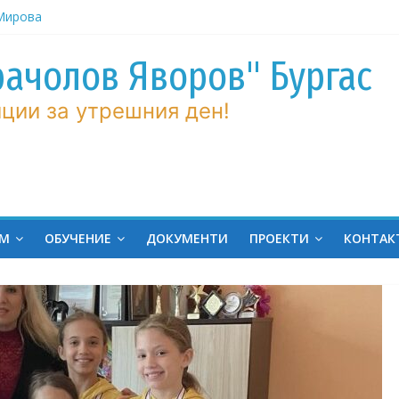
ров“ с
рачолов Яворов" Бургас
 Мирова
ции за утрешния ден!
ние по
вие!
ченик от
ргас!
на
ЕМ
ОБУЧЕНИЕ
ДОКУМЕНТИ
ПРОЕКТИ
КОНТАК
ина