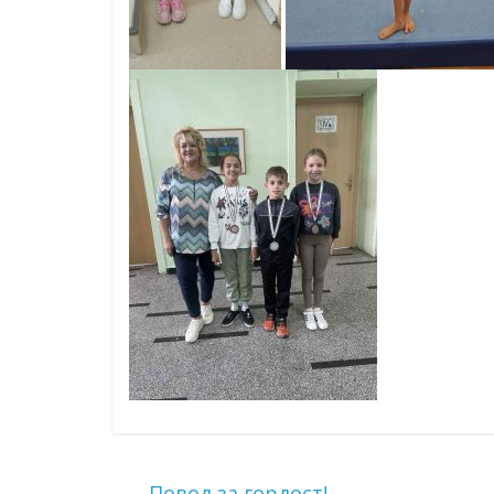
←
Повод за гордост!