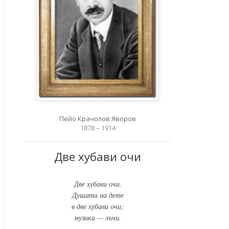
Пейо Крачолов Яворов
1878 – 1914
Две хубави очи
Две хубави очи.
Душата на дете
в две хубави очи;
музика — лъчи.