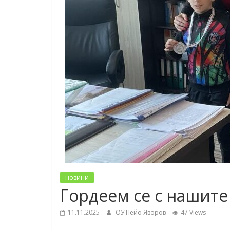
новини
Гордеем се с нашит
11.11.2025
ОУ Пейо Яворов
47 Views