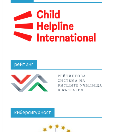
рейтинг
киберсигурност