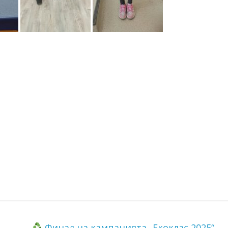
Финал на кампанията „Екоклас 2025“
→