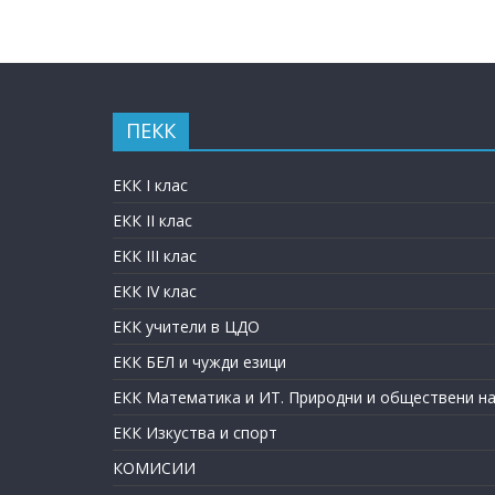
ПЕКК
ЕКК I клас
ЕКК II клас
ЕКК III клас
ЕКК IV клас
ЕКК учители в ЦДО
ЕКК БЕЛ и чужди езици
ЕКК Математика и ИТ. Природни и обществени на
ЕКК Изкуства и спорт
КОМИСИИ