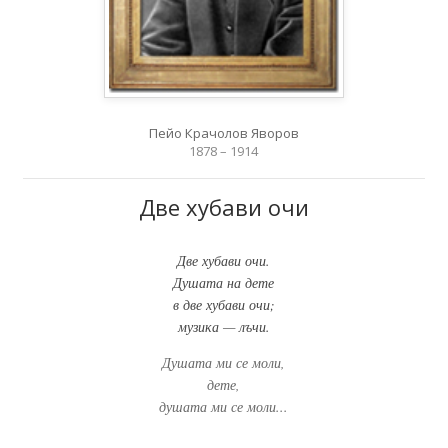
Пейо Крачолов Яворов
1878 – 1914
Две хубави очи
Две хубави очи.
Душата на дете
в две хубави очи;
музика — лъчи.
Душата ми се моли,
дете,
душата ми се моли...