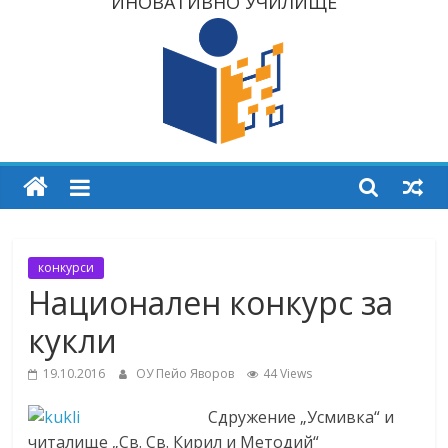
ИНОВАТИВНО УЧИЛИЩЕ
конкурси
Национален конкурс за
кукли
19.10.2016
ОУ Пейо Яворов
44 Views
Сдружение „Усмивка“ и
читалище „Св. Св. Кирил и Методий“