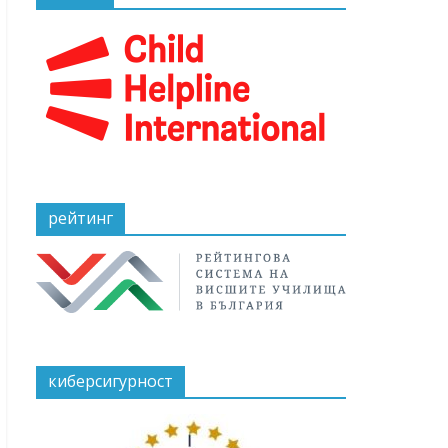
рейтинг
киберсигурност