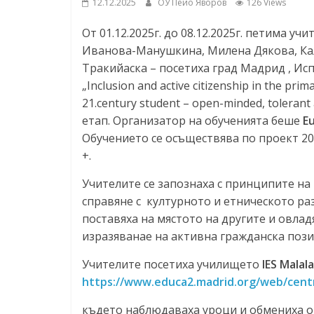
12.12.2025
ОУ Пейо Яворов
126 Views
От 01.12.2025г. до 08.12.2025г. петима уч
Иванова-Манушкина, Милена Дякова, Кал
Тракийаска – посетиха град Мадрид , Исп
„Inclusion and active citizenship in the pri
21.century student – open-minded, tolerant
етап. Организатор на обученията беше
E
Обучението се осъществява по проект 2
+.
Учителите се запознаха с принципите н
справяне с културното и етническото раз
поставяха на мястото на другите и овлад
изразяванае на активна гражданска пози
Учителите посетиха училището
IES Malal
https://www.educa2.madrid.org/web/centr
където наблюдаваха уроци и обмениха оп