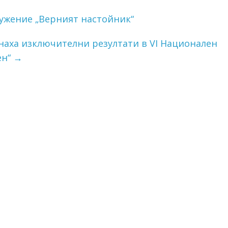
ужение „Верният настойник“
аха изключителни резултати в VI Национален
ен“
→