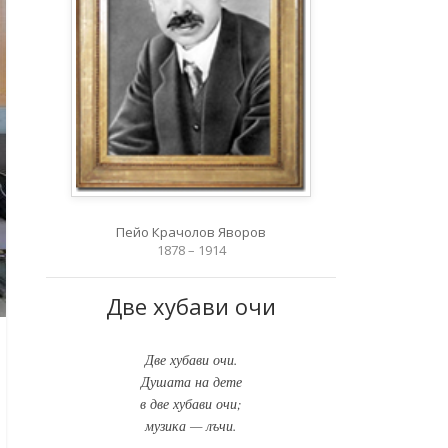
Пейо Крачолов Яворов
1878 – 1914
Две хубави очи
Две хубави очи.
Душата на дете
в две хубави очи;
музика — лъчи.