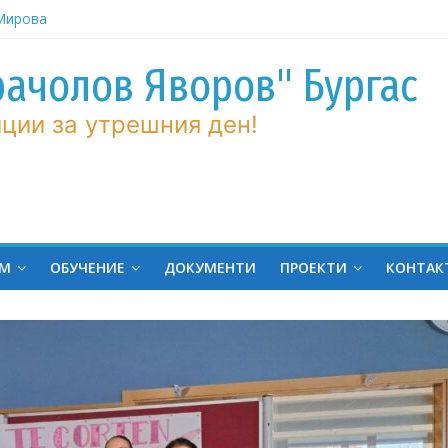
ров“ с
рачолов Яворов" Бургас
 Мирова
ции за утрешния ден!
ние по
вие!
ченик от
ргас!
на
ЕМ
ОБУЧЕНИЕ
ДОКУМЕНТИ
ПРОЕКТИ
КОНТАК
ина