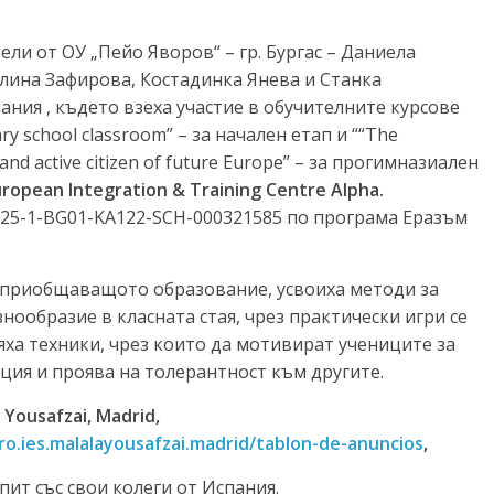
ители от ОУ „Пейо Яворов“ – гр. Бургас – Даниела
ина Зафирова, Костадинка Янева и Станка
ания , където взеха участие в обучителните курсове
mary school classroom” – за начален етап и ““The
 and active citizen of future Europe” – за прогимназиален
uropean Integration & Training Centre Alpha.
025-1-BG01-KA122-SCH-000321585 по програма Еразъм
а приобщаващото образование, усвоиха методи за
нообразие в класната стая, чрез практически игри се
яха техники, чрез които да мотивират учениците за
ция и проява на толерантност към другите.
a Yousafzai, Madrid
,
o.ies.malalayousafzai.madrid/tablon-de-anuncios
,
ит със свои колеги от Испания.