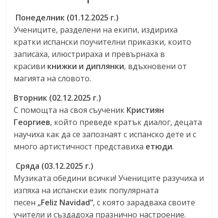
Понеделник (01.12.2025 г.)
Учениците, разделени на екипи, издириха
кратки испански поучителни приказки, които
записаха, илюстрираха и превърнаха в
красиви
книжки и диплянки
, вдъхновени от
магията на словото.
Вторник (02.12.2025 г.)
С помощта на своя съученик
Кристиян
Георгиев
, който преведе кратък диалог, децата
научиха как да се запознаят с испанско дете и с
много артистичност представиха
етюди
.
Сряда (03.12.2025 г.)
Музиката обедини всички! Учениците разучиха и
изпяха на испански език популярната
песен
„Feliz Navidad“
, с която зарадваха своите
учители и създадоха празнично настроение.