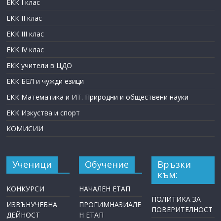
ЕКК I клас
ЕКК II клас
ЕКК III клас
ЕКК IV клас
ЕКК учители в ЦДО
ЕКК БЕЛ и чужди езици
ЕКК Математика и ИТ. Природни и обществени науки
ЕКК Изкуства и спорт
КОМИСИИ
Ученици
Обучение
Връзки
към:
КОНКУРСИ
НАЧАЛЕН ЕТАП
ПОЛИТИКА ЗА
ИЗВЪНУЧЕБНА
ПРОГИМНАЗИАЛЕ
ПОВЕРИТЕЛНОСТ
ДЕЙНОСТ
Н ЕТАП