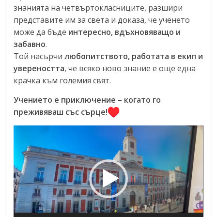
знанията на четвъртокласниците, разшири
представите им за света и доказа, че ученето
може да бъде
интересно, вдъхновяващо и
забавно
.
Той насърчи
любопитството, работата в екип и
увереността
, че всяко ново знание е още една
крачка към големия свят.
Учението е приключение – когато го
преживяваш със сърце!
Видео