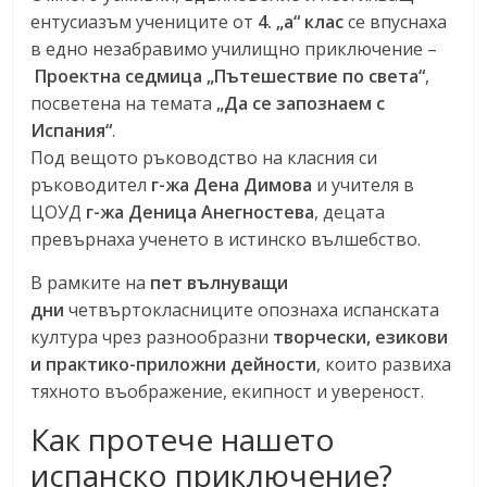
ентусиазъм учениците от
4. „а“ клас
се впуснаха
в едно незабравимо училищно приключение –
Проектна седмица „Пътешествие по света“
,
посветена на темата
„Да се запознаем с
Испания“
.
Под вещото ръководство на класния си
ръководител
г-жа Дена Димова
и учителя в
ЦОУД
г-жа Деница Анегностева
, децата
превърнаха ученето в истинско вълшебство.
В рамките на
пет вълнуващи
дни
четвъртокласниците опознаха испанската
култура чрез разнообразни
творчески, езикови
и практико-приложни дейности
, които развиха
тяхното въображение, екипност и увереност.
Как протече нашето
испанско приключение?