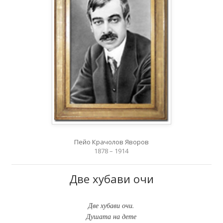
Пейо Крачолов Яворов
1878 – 1914
Две хубави очи
Две хубави очи.
Душата на дете