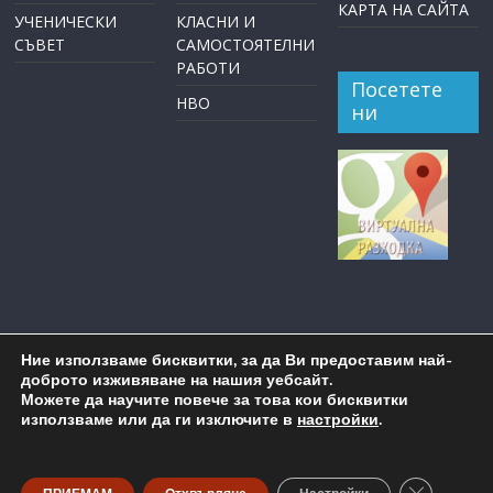
КАРТА НА САЙТА
УЧЕНИЧЕСКИ
КЛАСНИ И
СЪВЕТ
САМОСТОЯТЕЛНИ
РАБОТИ
Посетете
НВО
ни
Ние използваме бисквитки, за да Ви предоставим най-
доброто изживяване на нашия уебсайт.
Можете да научите повече за това кои бисквитки
използваме или да ги изключите в
настройки
.
Copyright © 2026
ОУ "Пейо Крачолов Яворов" Бургас
. All
rights reserved.
Close GDP