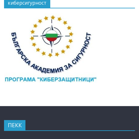
киберсигурност
ПЕКК