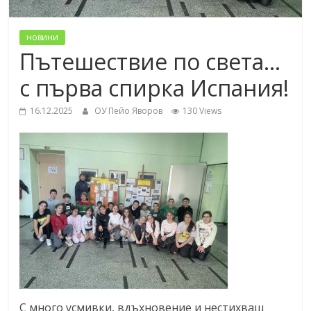
новини
Пътешествие по света…
с първа спирка Испания!
16.12.2025
ОУ Пейо Яворов
130 Views
С много усмивки, вдъхновение и нестихващ