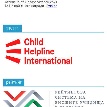
116111
рейтинг