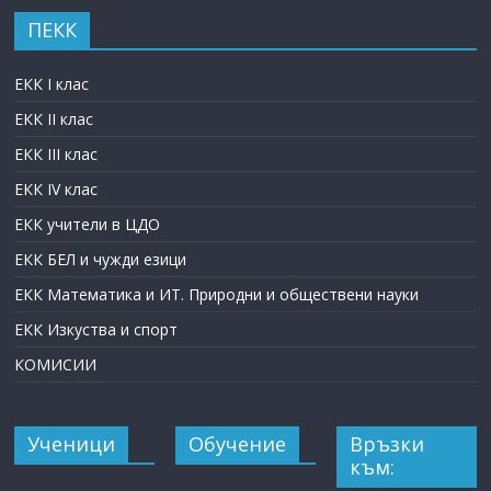
ПЕКК
ЕКК I клас
ЕКК II клас
ЕКК III клас
ЕКК IV клас
ЕКК учители в ЦДО
ЕКК БЕЛ и чужди езици
ЕКК Математика и ИТ. Природни и обществени науки
ЕКК Изкуства и спорт
КОМИСИИ
Ученици
Обучение
Връзки
към: