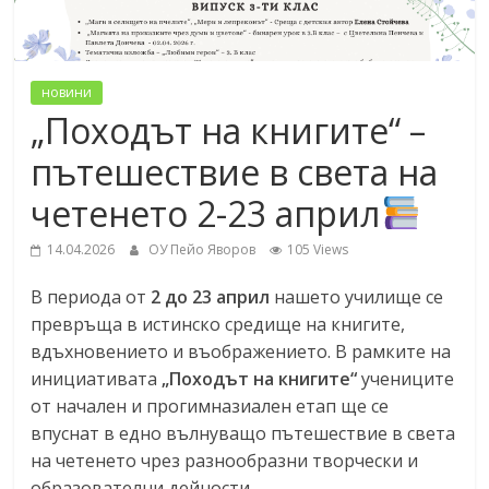
новини
„Походът на книгите“ –
пътешествие в света на
четенето 2-23 април
14.04.2026
ОУ Пейо Яворов
105 Views
В периода от
2 до 23 април
нашето училище се
превръща в истинско средище на книгите,
вдъхновението и въображението. В рамките на
инициативата
„Походът на книгите“
учениците
от начален и прогимназиален етап ще се
впуснат в едно вълнуващо пътешествие в света
на четенето чрез разнообразни творчески и
образователни дейности.