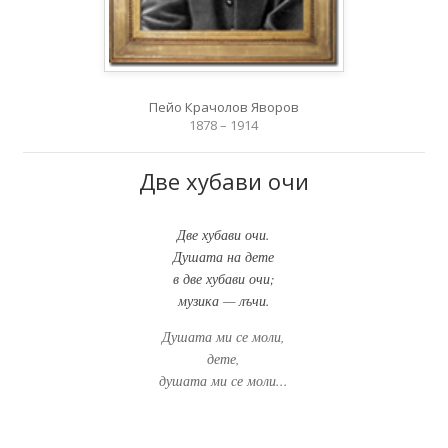
Пейо Крачолов Яворов
1878 – 1914
Две хубави очи
Две хубави очи.
Душата на дете
в две хубави очи;
музика — лъчи.
Душата ми се моли,
дете,
душата ми се моли...