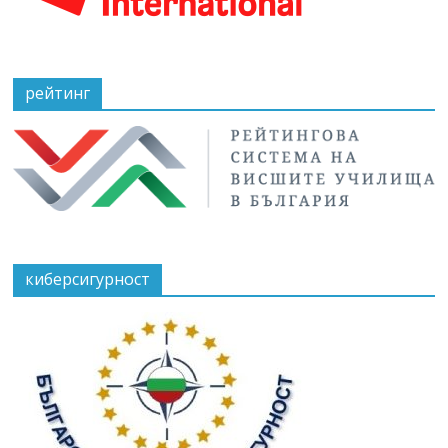
рейтинг
киберсигурност