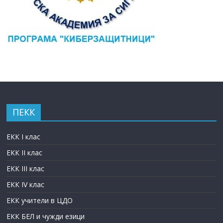
ПЕКК
ЕКК I клас
ЕКК II клас
ЕКК III клас
ЕКК IV клас
ЕКК учители в ЦДО
ЕКК БЕЛ и чужди езици