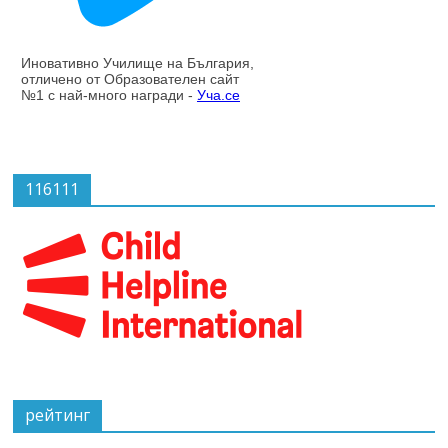
116111
рейтинг