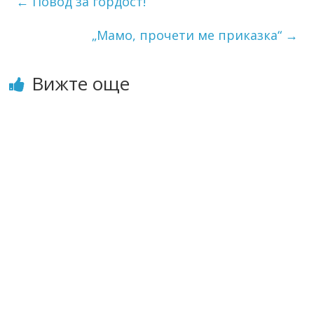
←
Повод за гордост!
„Мамо, прочети ме приказка“
→
Вижте още