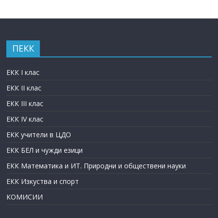
ПЕКК
ЕКК I клас
ЕКК II клас
ЕКК III клас
ЕКК IV клас
ЕКК учители в ЦДО
ЕКК БЕЛ и чужди езици
ЕКК Математика и ИТ. Природни и обществени науки
ЕКК Изкуства и спорт
КОМИСИИ