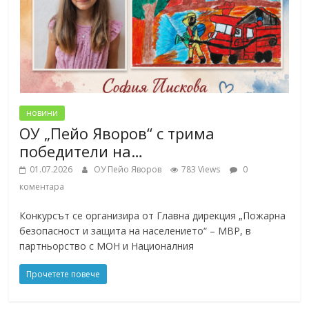
новини
ОУ „Пейо Яворов“ с трима
победители на…
01.07.2026
ОУ Пейо Яворов
783 Views
0
коментара
Конкурсът се организира от Главна дирекция „Пожарна
безопасност и защита на населението“ – МВР, в
партньорство с МОН и Националния
Прочетете повече