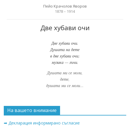
Пейо Крачолов Яворов
1878 – 1914
Две хубави очи
Две хубави очи.
Душата на дете
в две хубави очи;
музика — лъчи.
Душата ми се моли,
дете,
душата ми се моли...
На вашето внимание
➡ Декларация информирано съгласие