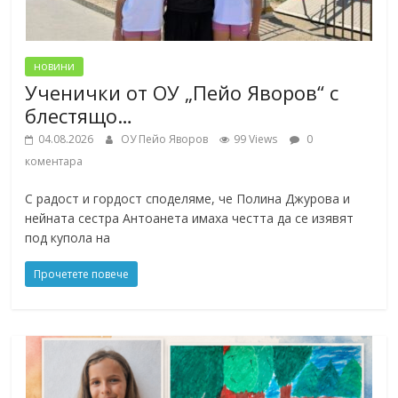
новини
Ученички от ОУ „Пейо Яворов“ с
блестящо…
04.08.2026
ОУ Пейо Яворов
99 Views
0
коментара
С радост и гордост споделяме, че Полина Джурова и
нейната сестра Антоанета имаха честта да се изявят
под купола на
Прочетете повече