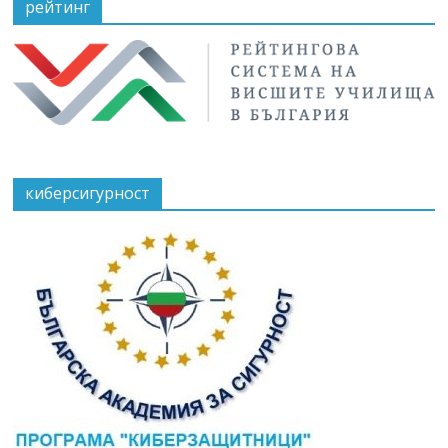
рейтинг
киберсигурност