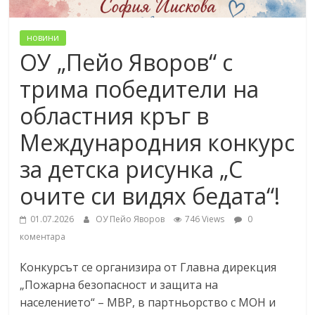
новини
ОУ „Пейо Яворов“ с
трима победители на
областния кръг в
Международния конкурс
за детска рисунка „С
очите си видях бедата“!
01.07.2026
ОУ Пейо Яворов
746 Views
0
коментара
Конкурсът се организира от Главна дирекция
„Пожарна безопасност и защита на
населението“ – МВР, в партньорство с МОН и