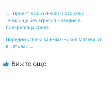
←
Проект BG05SFPR001-1.010-0007
„Училище без агресия – заедно в
подкрепяща среда“
Поредни успехи за Емма-Никол Матева от
III „в“ клас
→
Вижте още