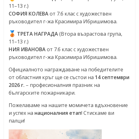
11–13 г.)
СОФИЯ КОЛЕВА
от 7.б клас с художествен
ръководител г-жа Красимира Ибришимова.
ТРЕТА НАГРАДА
(Втора възрастова група,
11–13 г.)
НИЯ ИВАНОВА
от 7.б клас с художествен
ръководител г-жа Красимира Ибришимова.
Официалното награждаване на победителите
от областния кръг ще се състои на
14 септември
2026 г.
– професионалния празник на
българските пожарникари.
Пожелаваме на нашите момичета вдъхновение
и успех на
националния етап
! Стискаме ви
палци!