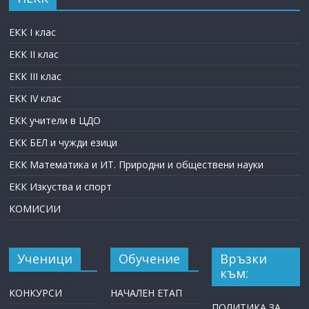
ЕКК I клас
ЕКК II клас
ЕКК III клас
ЕКК IV клас
ЕКК учители в ЦДО
ЕКК БЕЛ и чужди езици
ЕКК Математика и ИТ. Природни и обществени науки
ЕКК Изкуства и спорт
КОМИСИИ
Ученици
Обучение
Връзки
към:
КОНКУРСИ
НАЧАЛЕН ЕТАП
ПОЛИТИКА ЗА