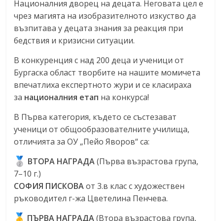
Националния дворец на децата. Неговата цел е
чрез магията на изобразителното изкуство да
възпитава у децата знания за реакция при
бедствия и кризисни ситуации.
В конкуренция с над 200 деца и ученици от
Бургаска област творбите на нашите момичета
впечатлиха експертното жури и се класираха
за
националния етап
на конкурса!
В Първа категория, където се състезават
ученици от общообразователните училища,
отличията за ОУ „Пейо Яворов“ са:
ВТОРА НАГРАДА
(Първа възрастова група,
7–10 г.)
СОФИЯ ПИСКОВА
от 3.в клас с художествен
ръководител г-жа Цветелина Пенчева.
ПЪРВА НАГРАДА
(Втора възрастова група,