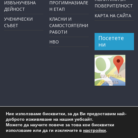
ИЗВЪНУЧЕБНА
ПРОГИМНАЗИАЛЕ
ПОВЕРИТЕЛНОСТ
ДЕЙНОСТ
Н ЕТАП
КАРТА НА САЙТА
УЧЕНИЧЕСКИ
КЛАСНИ И
СЪВЕТ
САМОСТОЯТЕЛНИ
РАБОТИ
Посетете
НВО
ни
Ние използваме бисквитки, за да Ви предоставим най-
доброто изживяване на нашия уебсайт.
Можете да научите повече за това кои бисквитки
използваме или да ги изключите в
настройки
.
Copyright © 2026
ОУ "Пейо Крачолов Яворов" Бургас
. All