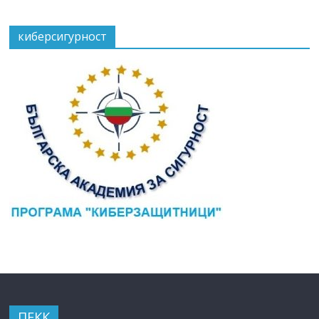
киберсигурност
ПЕКК