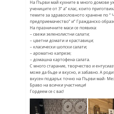
На Първи май кухните в много домове ух
учениците от 3” а” клас, които приготвих
темите за здравословното хранене по “ 
предприемачество” и” Гражданско образ
На празничните маси се появиха:
– свежи зеленолистни салати;
– цветни домати и краставици;
– класически шопски салати;
– ароматно капрезе;
– домашна картофена салата.
С много старание, творчество и ентусиа
може да бъде и вкусно, и забавно. А род
вкусен подарък точно на Първи май- Ме
Браво на всички участници!
Гордеем се с вас!