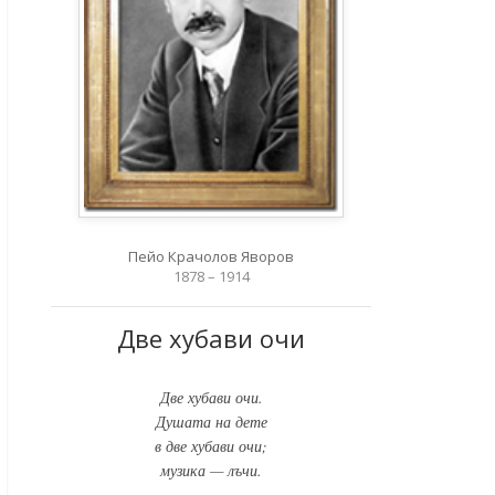
Пейо Крачолов Яворов
1878 – 1914
Две хубави очи
Две хубави очи.
Душата на дете
в две хубави очи;
музика — лъчи.