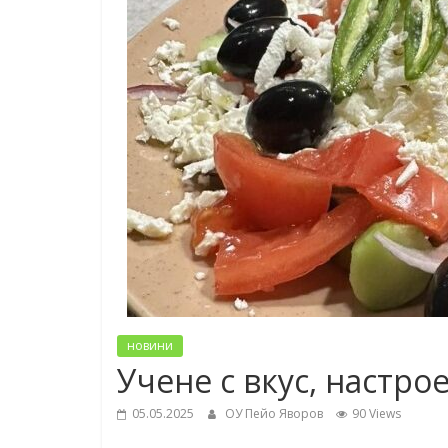
новини
Учене с вкус, настро
05.05.2025
ОУ Пейо Яворов
90 Views