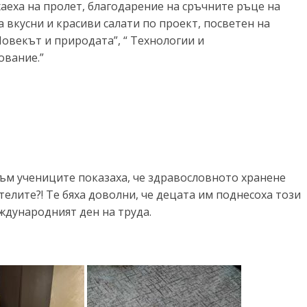
аеха на пролет, благодарение на сръчните ръце на
а вкусни и красиви салати по проект, посветен на
Човекът и природата”, “ Технологии и
ование.”
зъм учениците показаха, че здравословното хранене
ителите?! Те бяха доволни, че децата им поднесоха този
ждународният ден на труда.