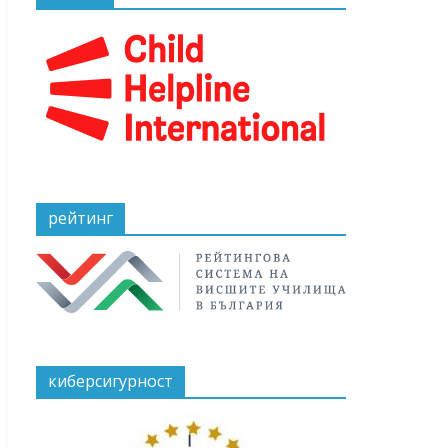
рейтинг
киберсигурност