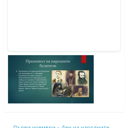
←
Първи ноември – Ден на народните