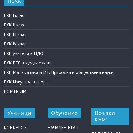
ПЕКК
ЕКК I клас
ЕКК II клас
ЕКК III клас
ЕКК IV клас
ЕКК учители в ЦДО
ЕКК БЕЛ и чужди езици
ЕКК Математика и ИТ. Природни и обществени науки
ЕКК Изкуства и спорт
КОМИСИИ
Ученици
Обучение
Връзки
към:
КОНКУРСИ
НАЧАЛЕН ЕТАП