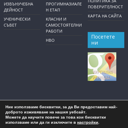
ПОЛИТИКА ЗА
ИЗВЪНУЧЕБНА
ПРОГИМНАЗИАЛЕ
ПОВЕРИТЕЛНОСТ
ДЕЙНОСТ
Н ЕТАП
КАРТА НА САЙТА
УЧЕНИЧЕСКИ
КЛАСНИ И
СЪВЕТ
САМОСТОЯТЕЛНИ
РАБОТИ
Посетете
НВО
ни
Ние използваме бисквитки, за да Ви предоставим най-
доброто изживяване на нашия уебсайт.
Можете да научите повече за това кои бисквитки
използваме или да ги изключите в
настройки
.
Copyright © 2026
ОУ "Пейо Крачолов Яворов" Бургас
. All