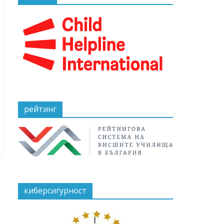
рейтинг
киберсигурност