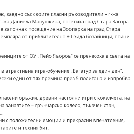
лас, заедно със своите класни ръководители – г-жа
-жа Даниела Манушкина, посетиха град Стара Загора.
е започна с посещение на Зоопарка на град Стара
екземпляра от приблизително 80 вида бозайници, птици
чениците от ОУ „Пейо Яворов“ се пренесоха в света на
 в атрактивна игра-обучение „Багатур за един ден“.
всеки един от тях премина през 5 полигона и изпробва
опасени оръжия, древни настолни игри с кокалчета, на
 на занаятите – грънчарско колело, тъкачен стан,
и…
дени с положителни емоции и прекрасни впечатления,
гарите и техния бит.