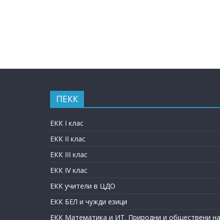
ПЕКК
ЕКК I клас
ЕКК II клас
ЕКК III клас
ЕКК IV клас
ЕКК учители в ЦДО
ЕКК БЕЛ и чужди езици
ЕКК Математика и ИТ. Природни и обществени на