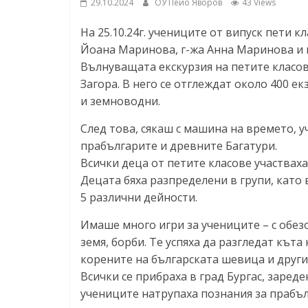
29.10.2024
ОУ Пейо Яворов
43 Views
На 25.10.24г. учениците от випуск пети к
Йоана Маринова, г-жа Анна Маринова и г
Вълнуващата екскурзия на петите класов
Загора. В него се отглеждат около 400 
и земноводни.
След това, сякаш с машина на времето, у
прабългарите и древните Багатури.
Всички деца от петите класове участваха
Децата бяха разпределени в групи, като 
5 различни дейности.
Имаше много игри за учениците – с обез
земя, борби. Те успяха да разгледат къта
корените на българската шевица и друг
Всички се прибраха в град Бургас, заре
учениците натрупаха познания за прабъл