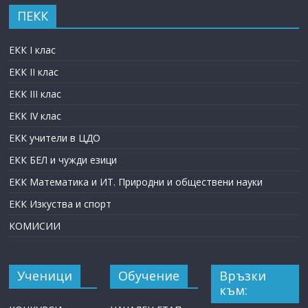
ПЕКК
ЕКК I клас
ЕКК II клас
ЕКК III клас
ЕКК IV клас
ЕКК учители в ЦДО
ЕКК БЕЛ и чужди езици
ЕКК Математика и ИТ. Природни и обществени науки
ЕКК Изкуства и спорт
КОМИСИИ
Ученици
Обучение
Връзки
към: