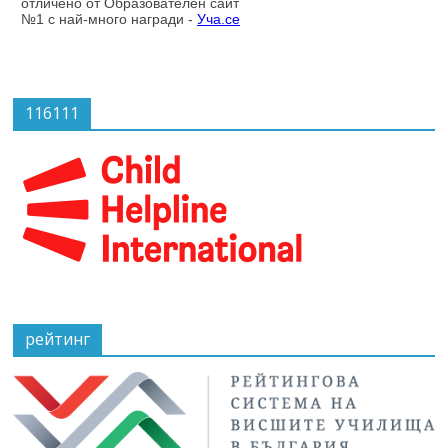
116111
рейтинг