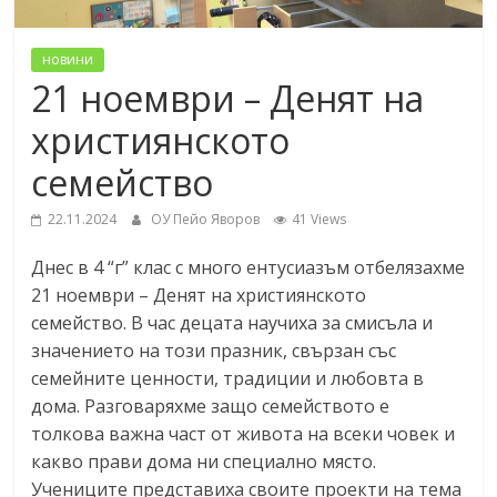
новини
21 ноември – Денят на
християнското
семейство
22.11.2024
ОУ Пейо Яворов
41 Views
Днес в 4 “г” клас с много ентусиазъм отбелязахме
21 ноември – Денят на християнското
семейство. В час децата научиха за смисъла и
значението на този празник, свързан със
семейните ценности, традиции и любовта в
дома. Разговаряхме защо семейството е
толкова важна част от живота на всеки човек и
какво прави дома ни специално място.
Учениците представиха своите проекти на тема