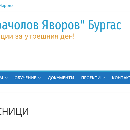
ров“ с
рачолов Яворов" Бургас
 Мирова
ние по
ции за утрешния ден!
вие!
ченик от
ргас!
на
ина
ЕМ
ОБУЧЕНИЕ
ДОКУМЕНТИ
ПРОЕКТИ
КОНТАК
СНИЦИ