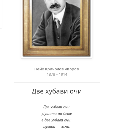
Пейо Крачолов Яворов
1878 – 1914
Две хубави очи
Две хубави очи.
Душата на дете
в две хубави очи;
музика — лъчи.