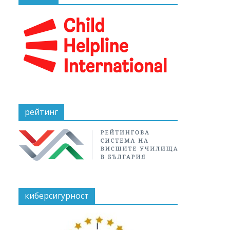
рейтинг
киберсигурност