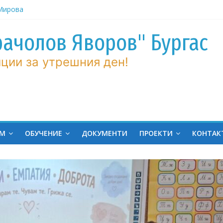
ров“ с
рачолов Яворов" Бургас
 Мирова
ние по
ции за утрешния ден!
вие!
ченик от
ргас!
на
ЕМ
ОБУЧЕНИЕ
ДОКУМЕНТИ
ПРОЕКТИ
КОНТАК
ина