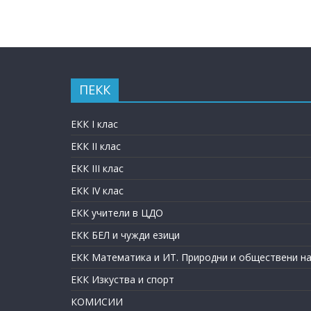
ПЕКК
ЕКК I клас
ЕКК II клас
ЕКК III клас
ЕКК IV клас
ЕКК учители в ЦДО
ЕКК БЕЛ и чужди езици
ЕКК Математика и ИТ. Природни и обществени на
ЕКК Изкуства и спорт
КОМИСИИ