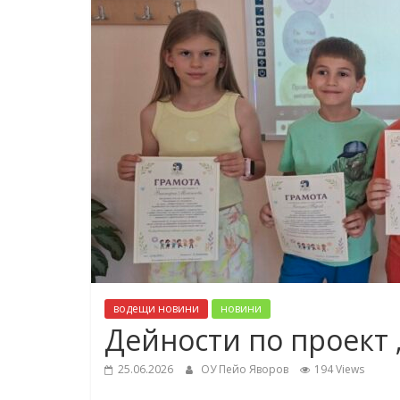
водещи новини
новини
Дейности по проект 
25.06.2026
ОУ Пейо Яворов
194 Views