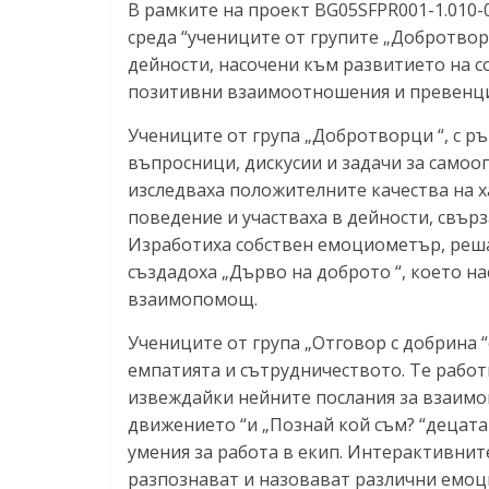
В рамките на проект BG05SFPR001-1.010-
среда “учениците от групите „Добротвор
дейности, насочени към развитието на 
позитивни взаимоотношения и превенция
Учениците от група „Добротворци “, с р
въпросници, дискусии и задачи за самоо
изследваха положителните качества на 
поведение и участваха в дейности, свър
Изработиха собствен емоциометър, реша
създадоха „Дърво на доброто “, което н
взаимопомощ.
Учениците от група „Отговор с добрина “
емпатията и сътрудничеството. Те работ
извеждайки нейните послания за взаимо
движението “и „Познай кой съм? “децата
умения за работа в екип. Интерактивнит
разпознават и назовават различни емоци