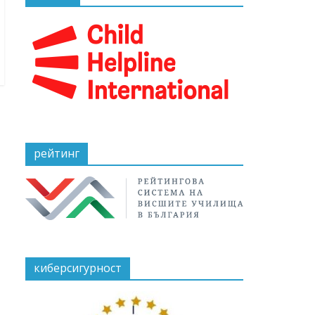
рейтинг
киберсигурност