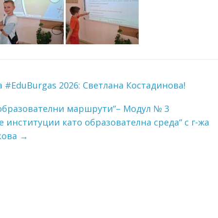
#EduBurgas 2026: Светлана Костадинова!
 образователни маршрути“– Модул № 3
 институции като образователна среда“ с г-жа
кова
→