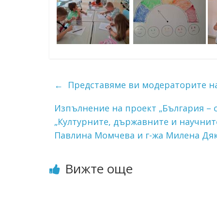
←
Представяме ви модераторите на 
Изпълнение на проект „България –
„Културните, държавните и научните
Павлина Момчева и г-жа Милена Дя
Вижте още