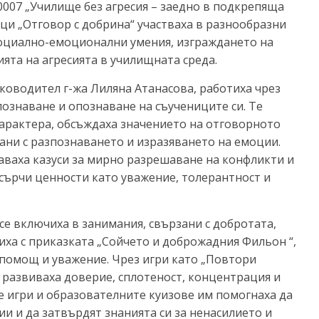
0007 „Училище без агресия – заедно в подкрепяща
ци „Отговор с добрина“ участваха в разнообразни
социално-емоционални умения, изграждането на
та на агресията в училищната среда.
ъководител г-жа Лиляна Атанасова, работиха чрез
познаване и опознаване на съучениците си. Те
характера, обсъждаха значението на отговорното
зани с разпознаването и изразяването на емоции.
ваха казуси за мирно разрешаване на конфликти и
асърчи ценности като уважение, толерантност и
се включиха в занимания, свързани с добротата,
иха с приказката „Сойчето и доброжадния Фильон “,
помощ и уважение. Чрез игри като „Повтори
 развиваха доверие, сплотеност, концентрация и
е игри и образователните куизове им помогнаха да
и и да затвърдят знанията си за ненасилието и