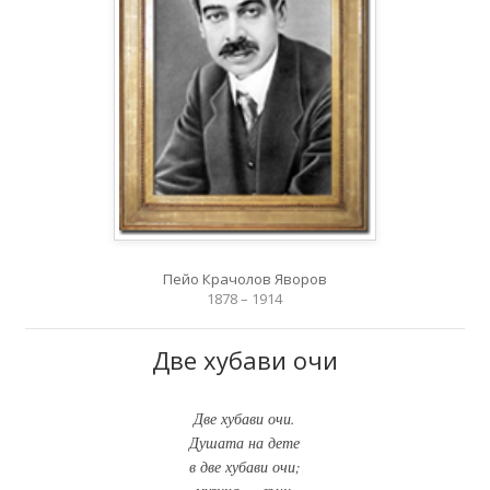
Пейо Крачолов Яворов
1878 – 1914
Две хубави очи
Две хубави очи.
Душата на дете
в две хубави очи;