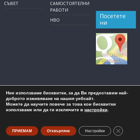
СЪВЕТ
САМОСТОЯТЕЛНИ
РАБОТИ
Посетете
НВО
ни
Ние използваме бисквитки, за да Ви предоставим най-
доброто изживяване на нашия уебсайт.
Можете да научите повече за това кои бисквитки
използваме или да ги изключите в
настройки
.
Copyright © 2026
ОУ "Пейо Крачолов Яворов" Бургас
. All
rights reserved.
Close GDP
ПРИЕМАМ
Отхвърляне
Настройки