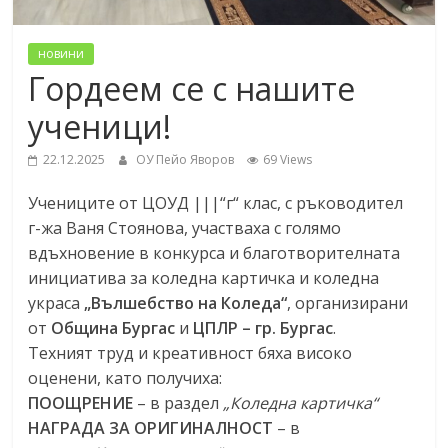
новини
Гордеем се с нашите
ученици!
22.12.2025
ОУ Пейо Яворов
69 Views
Учениците от ЦОУД |||“г“ клас, с ръководител
г-жа Ваня Стоянова, участваха с голямо
вдъхновение в конкурса и благотворителната
инициатива за коледна картичка и коледна
украса
„Вълшебство на Коледа“
, организирани
от
Община Бургас
и
ЦПЛР – гр. Бургас
.
Техният труд и креативност бяха високо
оценени, като получиха:
ПООЩРЕНИЕ
– в раздел
„Коледна картичка“
НАГРАДА ЗА ОРИГИНАЛНОСТ
– в