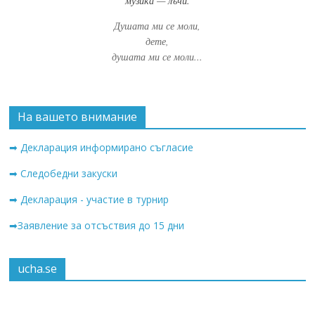
музика — лъчи.
Душата ми се моли,
дете,
душата ми се моли...
На вашето внимание
➡ Декларация информирано съгласие
➡ Следобедни закуски
➡ Декларация - участие в турнир
➡Заявление за отсъствия до 15 дни
ucha.se