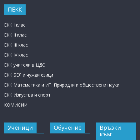
ПЕКК
ЕКК I клас
ЕКК II клас
ЕКК III клас
ЕКК IV клас
ЕКК учители в ЦДО
ЕКК БЕЛ и чужди езици
ЕКК Математика и ИТ. Природни и обществени науки
ЕКК Изкуства и спорт
КОМИСИИ
Ученици
Обучение
Връзки
към: