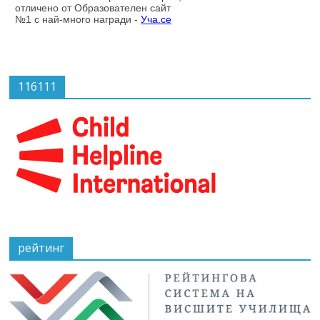
116111
рейтинг