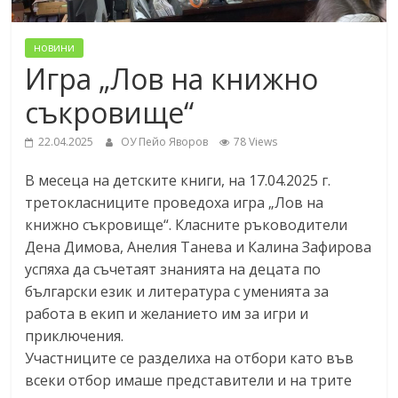
новини
Игра „Лов на книжно
съкровище“
22.04.2025
ОУ Пейо Яворов
78 Views
В месеца на детските книги, на 17.04.2025 г.
третокласниците проведоха игра „Лов на
книжно съкровище“. Класните ръководители
Дена Димова, Анелия Танева и Калина Зафирова
успяха да съчетаят знанията на децата по
български език и литература с уменията за
работа в екип и желанието им за игри и
приключения.
Участниците се разделиха на отбори като във
всеки отбор имаше представители и на трите