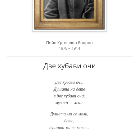
Пейо Крачолов Яворов
1878 – 1914
Две хубави очи
Две хубави очи.
Душата на дете
в две хубави очи;
музика — лъчи.
Душата ми се моли,
дете,
душата ми се моли...