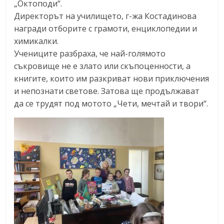
„Октоподи“.
Директорът на училището, г-жа Костадинова
награди отборите с грамоти, енциклопедии и
химикалки.
Учениците разбраха, че най-голямото
съкровище не е злато или скъпоценности, а
книгите, които им разкриват нови приключения
и непознати светове. Затова ще продължават
да се трудят под мотото „Чети, мечтай и твори“.