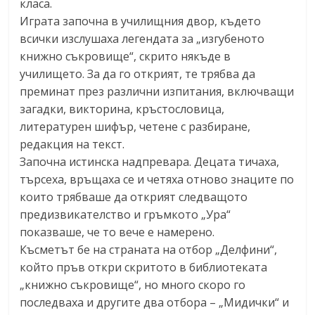
класа.
Играта започна в училищния двор, където
всички изслушаха легендата за „изгубеното
книжно съкровище“, скрито някъде в
училището. За да го открият, те трябва да
преминат през различни изпитания, включващи
загадки, викторина, кръстословица,
литературен шифър, четене с разбиране,
редакция на текст.
Започна истинска надпревара. Децата тичаха,
търсеха, връщаха се и четяха отново знаците по
които трябваше да открият следващото
предизвикателство и гръмкото „Ура“
показваше, че то вече е намерено.
Късметът бе на страната на отбор „Делфини“,
който пръв откри скритото в библиотеката
„книжно съкровище“, но много скоро го
последваха и другите два отбора – „Мидички“ и