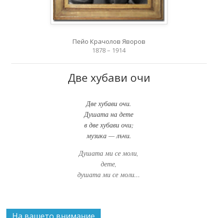
Пейо Крачолов Яворов
1878 – 1914
Две хубави очи
Две хубави очи.
Душата на дете
в две хубави очи;
музика — лъчи.
Душата ми се моли,
дете,
душата ми се моли...
На вашето внимание