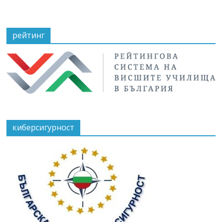
рейтинг
киберсигурност