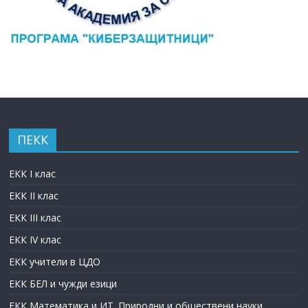
ПЕКК
ЕКК I клас
ЕКК II клас
ЕКК III клас
ЕКК IV клас
ЕКК учители в ЦДО
ЕКК БЕЛ и чужди езици
ЕКК Математика и ИТ. Природни и обществени науки