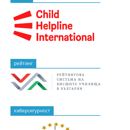
рейтинг
киберсигурност