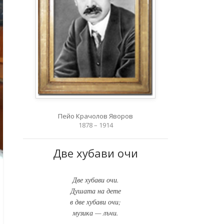
Пейо Крачолов Яворов
1878 – 1914
Две хубави очи
Две хубави очи.
Душата на дете
в две хубави очи;
музика — лъчи.