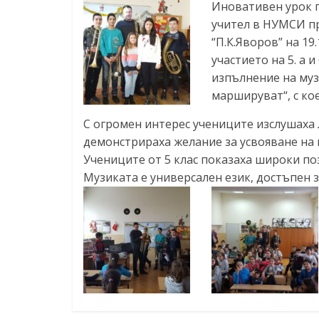
Иновативен урок п
учител в НУМСИ пр
“П.К.Яворов” на 19.
участието на 5. а 
изпълнение на муз
маршируват“, с ко
С огромен интерес учениците изслушаха
демонстрираха желание за усвояване на 
Учениците от 5 клас показаха широки по
Музиката е универсален език, достъпен з