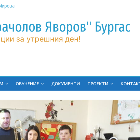
рачолов Яворов" Бургас
 Мирова
ние по
ции за утрешния ден!
вие!
ченик от
ргас!
на
ина
ЕМ
ОБУЧЕНИЕ
ДОКУМЕНТИ
ПРОЕКТИ
КОНТАК