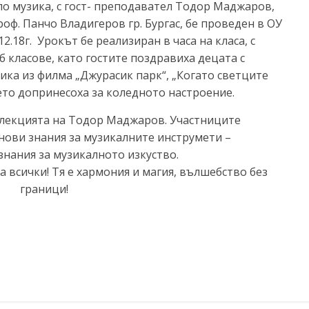
о музика, с гост- преподавател Тодор Маджаров,
оф. Панчо Владигеров гр. Бургас, бе проведен в ОУ
12.18г. Урокът бе реализиран в часа на класа, с
и б класове, като гостите поздравиха децата с
ика из филма „Джурасик парк“, „Когато светците
ето допринесоха за коледното настроение.
 лекцията на Тодор Маджаров. Участниците
нови знания за музикалните инструмети –
знания за музикалното изкуство.
а всички! Тя е хармония и магия, вълшебство без
граници!