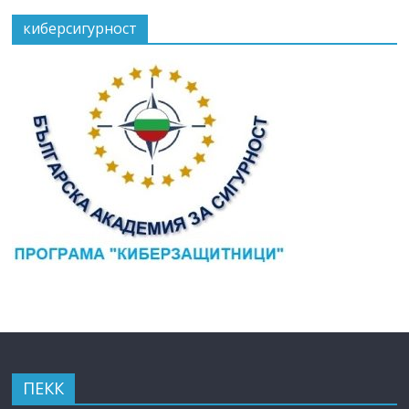
киберсигурност
ПЕКК