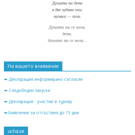
Душата на дете
в две хубави очи;
музика — лъчи.
Душата ми се моли,
дете,
душата ми се моли...
На вашето внимание
➡ Декларация информирано съгласие
➡ Следобедни закуски
➡ Декларация - участие в турнир
➡Заявление за отсъствия до 15 дни
ucha.se