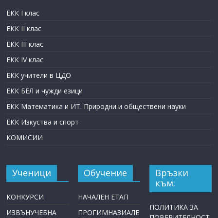
ЕКК I клас
ЕКК II клас
ЕКК III клас
ЕКК IV клас
ЕКК учители в ЦДО
ЕКК БЕЛ и чужди езици
ЕКК Математика и ИТ. Природни и обществени науки
ЕКК Изкуства и спорт
КОМИСИИ
Ученици
Обучение
Връзки
към:
КОНКУРСИ
НАЧАЛЕН ЕТАП
ПОЛИТИКА ЗА
ИЗВЪНУЧЕБНА
ПРОГИМНАЗИАЛЕ
ПОВЕРИТЕЛНОСТ