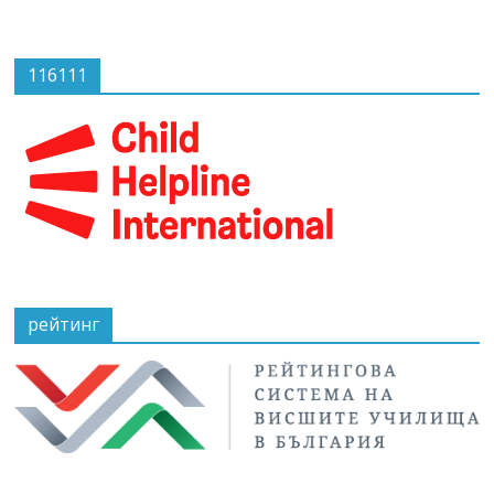
116111
рейтинг