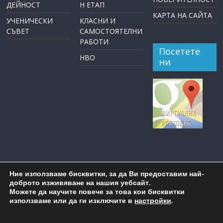
ДЕЙНОСТ
Н ЕТАП
КАРТА НА САЙТА
УЧЕНИЧЕСКИ
КЛАСНИ И
СЪВЕТ
САМОСТОЯТЕЛНИ
РАБОТИ
Посетете
НВО
ни
Ние използваме бисквитки, за да Ви предоставим най-
доброто изживяване на нашия уебсайт.
Можете да научите повече за това кои бисквитки
използваме или да ги изключите в
настройки
.
Copyright © 2026
ОУ "Пейо Крачолов Яворов" Бургас
. All
rights reserved.