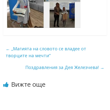
←
„Магията на словото се владее от
творците на мечти“
Поздравления за Дея Железчева!
→
Вижте още