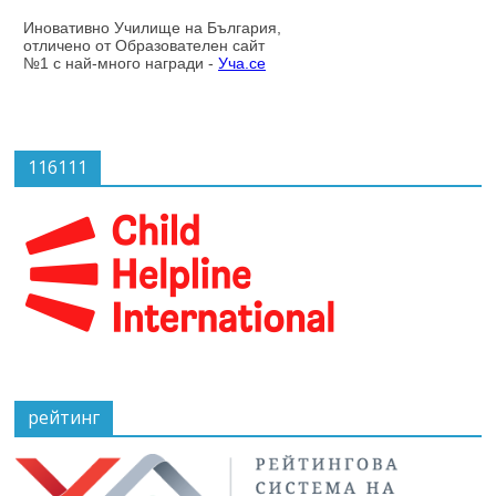
116111
рейтинг