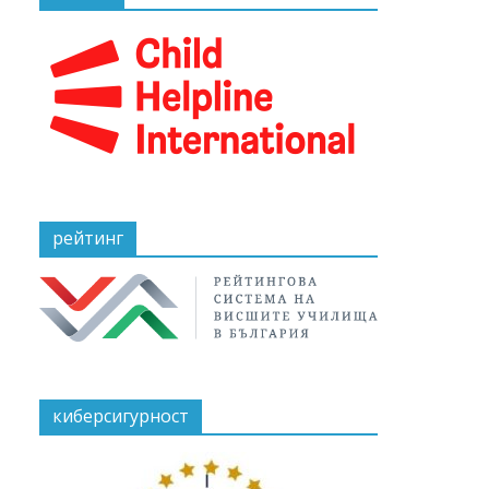
рейтинг
киберсигурност