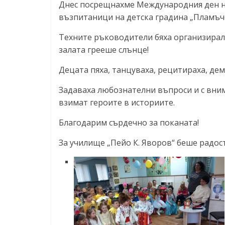
Днес посрещнахме Международния ден на
възпитаници на детска градина „Пламъче
Техните ръководители бяха организирал
залата грееше слънце!
Децата пяха, танцуваха, рецитираха, де
Задаваха любознателни въпроси и с внима
взимат героите в историите.
Благодарим сърдечно за поканата!
За училище „Пейо К. Яворов“ беше радост