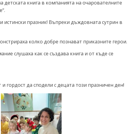
 детската книга в компанията на очарователните
“.
и истински празник! Въпреки дъждовната сутрин в
монстрираха колко добре познават приказните герои.
ние слушаха как се създава книга и от къде се
 и гордост да сподели с децата този празничен ден!