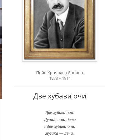
Пейо Крачолов Яворов
1878 – 1914
Две хубави очи
Две хубави очи.
Душата на дете
в две хубави очи;
музика — лъчи.