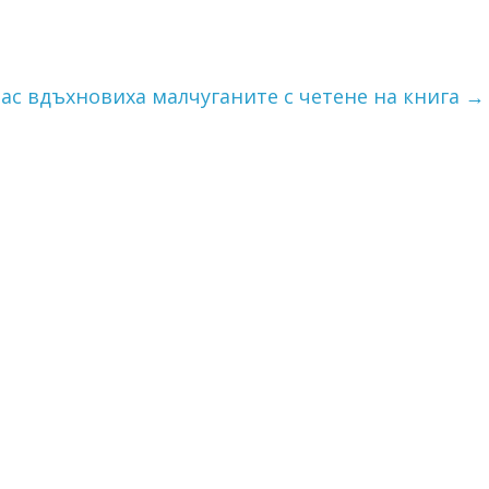
лас вдъхновиха малчуганите с четене на книга
→