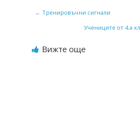
←
Тренировъчни сигнали
Учениците от 4.а к
Вижте още